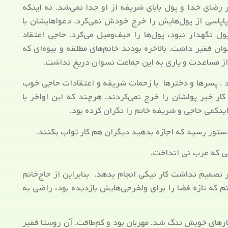
رضای خدا و پول بابای شریفه از او جدا نمی‌شد. نه اینکه
اپاسی از پول‌هایش را خرج خودش نمی‌کرد. دعواهایشان با
 نگهدار نبود، پول‌ها را حیف‌ومیل می‌کرد. حاجی اعتقاد
 فقیر داشت. بالاخره بودند خانم‌های مطلقه و بیوه‌ای که
از مساعدت و یاری به این جماعت نسوان دریغ نداشت.
بود . پسرها و دخترها با زحمات شریفه و اعتقادات حاجی خوب
 کار خیر پولشان را خرج نمی‌کردند. هرچند که این اواخر با
ینکمی حاجی و شریفه خانم را نگران کرده بود.
 دستور رسید که اجازه بدهید دیگران هم کار ثواب بکنند.
ایی که عرب نی انداخت.
 تصمیم نداشت کار نیکی انجام بدهد. بنابراین از حاج‌خانم
انم که تازه فضا را برای ولخرجی‌هایش بازدیده بود، راضی به
های خوبش تنگ شد. مهربان بود و کم‌طاقت. آن روستا فقیر