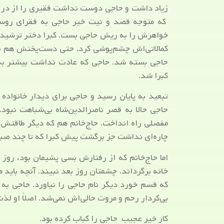
زیاد داشت و حاجی دوست نداشت فقیری را از در خان
که متوجه قصد و نیت خیر حاجی به فقرای روست
خواهرش را به ریش حاجی بست. کبرا دختر ترشیده‌ای
کمالاتی‌اش چشم‌پوشی کرد. حتی دست‌پختش هم بد ب
حاجی بسته شد. حاجی که عادت نداشت بیشتر به‌ط
کبرا شد.
تبعید به پایان رسید و حاجی برای دیدار خانواده
حاجی حالا به قصر ناصرالدین‌شاه بی‌شباهت نبو
مفصلی راه انداخت. حاج‌خانم هم که دیگر طاقتش ط
چاره‌ای نداشت جز برگشت پیش کبرا که تا چند صباح
اما حاج‌خانم که از رفتارش بسی پشیمان بود، روز بع
خانه برگرداند. چشمتان روز بعد نبیند. آنچه بای
که قسم خورد دیگر نام حاجی را نیاورد. حاجی به 
بی‌کردار رحم و مروت حالی‌اش نمی‌شد. اصلاً او لذت
کار خیر عجیب حاجی را کباب کرده بود.