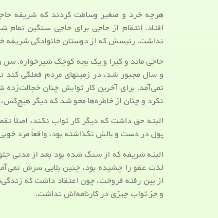
هرچه خرد و صغیر وساطت کردند که شریفه حاجی
افتاد. انتقام از حاجی برای حاجی سنگین تمام ش
نداشت. رئیسش که از دوستان خانوادگی شریفه خانم ب
حاجی ماند و کبرا و یک بچه کوچک شیرخواره. سن و 
و سال مجبور شد، در زمین­های مردم فعلگی کند 
نمی‌آمد. برای آخرین کار ثوابش چنان خجالت‌زده ش
نکرد و چنان از خاطره‌ها محو شد که دیگر هیچ‌کس، ا
البته حق داشت که دیگر کار ثواب نکند، اصلاً تقص
پول در دست و بالش نگذاشته بود، واقعاً مرد خوبی بو
البته شریفه که از سنگ شده بود بعد از مدتی جلو
لذت عفو را چشیده بود، چنین بلایی سرش نمی‌آم
از بین رفته فروخت، چون اعتقاد داشت که زندگی‌ش
و جز ثواب چیزی در کارنامه‌اش نداشت.