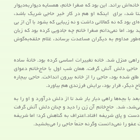
ه‌اش براند. این بود که صغرا خانم، همسایه دیواربه‌دیوار
ا شد، برای اینکه او هم در کار خیر حاجی شریک باشد،
 بود که نه کمالاتی داشت و نه زیبایی که بشود با آن از بی
ود. اما نمی‌دانم صغرا خانم چه جادویی کرده بود که زبان
ور مداوم به دیگران مساعدت برساند، غلام حلقه‌به‌گوش
 راهی منزل شد. خانه تغییرات اساسی کرده بود. خانهٔ ساده
د. حاجی دلش آتش گرفت. همان شب اول با حاج‌خانم دعوای
اق شده بود، حاجی را از خانه بیرون انداخت. حاجی بیچاره
 دیگر، قرار بود، برایش فرزندی هم بیاورد.
د با بچه‌ها راهی دیار یار شد تا از دلش درآورد و او را به
د می‌شد، شد. حاج‌خانم آن زن را دید و چنان دلش آتش گرفت
دست و پای شریفه افتاد.اعتراف به گناهش کرد؛ اما شریفه
 عفو را نمی‌دانست وگرنه حتماً حاجی را می‌بخشید.