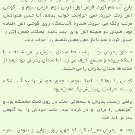
پارچ آب هم آورد. قرص اول، قرص دوم، قرص سوم و… گوشی
اش زنگ خورد. نمی خواست جواب بدهد. اما تلفن همراهش
مرتب زنگ می خورد. شماره آسایشگاه روی گوشی اش افتاده
بود. قلبش در سینه اش برای چند ثانیه ایستاد. نفس اش را
حبس کرد و بعد با باز دمی عمیق تلفنش را جواب داد.
صدای پدرش بود . پشت خط صدای پدرش را می شناخت. با
اینکه بریده و منقطع حرف می زد، اما صدای پدرش بود. بعد از
مدت ها صدای پدرش را می شنید.
گوشی را رها کرد. اصلا نفهمید چطور خودش را به آسایشگاه
رساند. حرف زدن پدرش یک معجزه بود.
وقتی رسید، پدرش با چشمانی اشک بار روی تخت نشسته بود و
آغوشش را برای او باز کرده بود، حامد خودش را به آغوش
پدرش انداخت.
بعد ها پدرش تعریف کرد که چهل روز تنهایی و نبودن سمیه