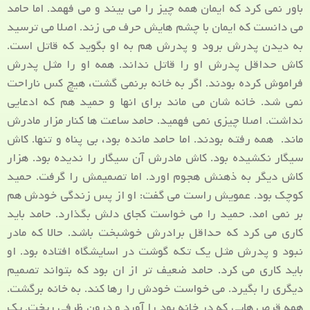
باور نمی کرد که ایمان همه چیز را می بیند و می فهمد. اما حامد
می دانست که ایمان با چشم هایش حرف می زند. اصلا می ترسید
به دیدن پدرش برود و پدرش هم به او بگوید که قاتل است.
کاش حداقل پدرش او را قاتل نداند. همه او را مثل پدرش
فراموش کرده بودند. اگر به خانه برنمی گشت، هیچ کس ناراحت
نمی شد. خانه شان می ماند برای انها و حمید هم که ادعایی
نداشت. اصلا چیزی نمی فهمید. حامد ساعت ها کنار مزار مادرش
ماند. همه رفته بودند. اما حامد مانده بود، بی پناه و تنها. کاش
سیگار نکشیده بود. کاش مادرش آن سیگار را ندیده بود. هزار
کاش دیگر به ذهنش هجوم اورد. اما تصمیمش را گرفت. حمید
کوچک بود. عمویش راست می گفت: او از پس زندگی خودش هم
بر نمی امد. حمید را می خواست کجای دلش بگذارد. حامد باید
کاری می کرد که حداقل برادرش خوشبخت باشد. حالا که مادر
نبود و پدرش مثل یک تکه گوشت در اسایشگاه افتاده بود. او
باید کاری می کرد. حامد ضعیف تر از ان بود که بتواند تصمیم
دیگری را بگیرد. می خواست خودش را رها کند. به خانه برگشت.
همه قرص هایی که در خانه بود را آورد و درون ظرفی ریخت. یک