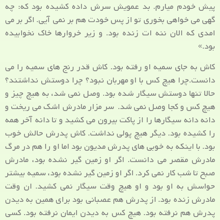
پیش خودم میارم. بد عمویش سرش داده کشیده بود که: چه
گهی می خواهی بخوری تو از پس خودت هم بر نمی آیی. اگر بر می
امدی که الان ننه ات زنده بود. و زیر خروارها خاک نخوابیده
بود.»
کاش به جای سمیه او رفته بود. کاش قدر رنج های سمیه را می
دانست.چرا هیچ کس با او مهربان نبود؟ چرا دوستش نداشتند؟
حالا تنها دوستش سیگار شده بود. وصل نمی شد، به هیچ چیز و
هیچ کس و کجا وصل نمی شد. سر مزار مادرش اشک می ریخت و
دانه دانه سیگارها را از پاکت بیرون می کشید و تا دانه آخر همه
را کشیده بود. دیگر هیچ پولی نداشت. کاش پدرش حالش خوب
بود. با اینکه به خوبی های پدرش مدیون بود اما او را هم در مرگ
مادرش مقصر می دانست. اگر او زمین گیر نشده بود، مادرش
صبح تا شب کار نمی کرد. اگر او زمین گیر نشده بود، سمیه بیشتر
حواسش به او بود و او هیچ وقت سیگار نمی کشید. ان وقت
مادرش زنده بود. از پدرش هم عصبانی بود برای همین به دیدن
پدرش هم نرفته بود. هیچ کس به دیدن ایمان نرفته بود. کسی