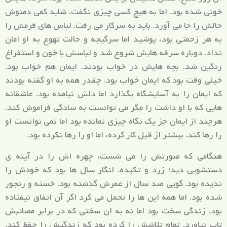
خونی شده بود. اما به هیچ کسی چیزی نگفت. شاید کمی دمنوش
حالش را جا می آورد. باید به سرکار می رفت. لباس های فرمش را
به هر زحمتی بود، پوشید اما سرگیجه و حالت تهوع به او امان
نداد. دوباره سرفه هایش شروع شد و لباسش با خون و استفراغ
رنگین شد. بچه هایش در خواب بودند. ایمان هم خواب بود.
خیلی وقت بود که ایمان خواب بود. چقدر همه به او گفته بودند
که ایمان را به آسایشگاه بگذارد اما دلش نیامده بود. عاشقانه
هایی که با او داشت را مگر می توانست به سادگی فراموش کند.
هرچند از ایمان جز یک نگاه چیزی نمانده بود اما نمی توانست او
را رها کند. بیشتر از قبل کار کرده، اما او را رها نکرده بود.
هنگامی که صورتش را می شست، چهره اش را در آینه ی
دستشویی دید؛ زرد و تکیده. انگار سال ها بود که خودش را
ندیده بود. گویی صد سال از عمرش گذشته بود. خسته و رنجور
شده بود. اما همه این ها را تحمل می کرد اگر آن اتفاق نیفتاده
بود. زندگی سخت بود اما نه به ان سختی که در برابر مصائبش
تاب نیاورد. تمام تلاشش را کرده بود که زندگیش را حفظ کند.