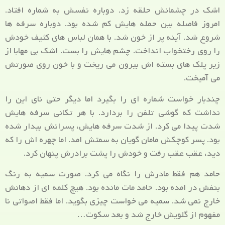
اشک در چشمانش حلقه زد. دوباره نفسش به شماره افتاد.
امروز فاصله بین حمله هایش کم شده بود. دوباره سرفه ها
شروع شد. آینه پر از خون شد. با همان لباس های کثیف خودش
را روی رختخواب انداخت. چشم هایش را بست. اشک بی مهابا از
زیر پلک های بسته اش بیرون می ریخت و با خون روی صورتش
می آمیخت.
چندبار خواست شماره ای را بگیرد اما دیگر حتی نای این را
نداشت که گوشی تلفن را بردارد. با هر تکانی سرفه هایش
شدت پیدا می کرد. از شدت سرفه هایش، پسرانش بیدار شده
بود. پسر کوچکش مامان گویان به سمتش امد. اما چهره اش را که
دید، عقب عقب رفت و خودش را پشت برادرش پنهان کرد.
حامد هم فقط مادرش را نگاه می کرد. صورت سمیه به رنگ
بنفش در امده بود. حامد مات مانده بود. هیچ کلمه ای از دهانش
خارج نمی شد. سمیه می خواست چیزی بگوید. اما فقط اصواتی نا
مفهوم از گلویش خارج شد و بعد سکوت…