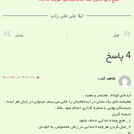
لیلا علی قلی زاده
قبل
بعدی
4 پاسخ
مهر ۱۷, ۱۴۰۰ در ۸:۵۱ ب.ظ
شاهد
گفت:
ایده‌ای کوتاه ، مختصر و مفید .
همیشه جای یک بخش در ایده‌هایتان را خالی می‌بینم‌. میتوان در پایان هر ایده ،
نتیجه‌گیریهایی با شماره گذاری انجام شود .مثلا :
نتیجه گیری
۱_ هیچ وعده غذایی حذف نشود
۲_میل کردن هر وعده غذایی در زمان مخصوص به خودش
۳_…….