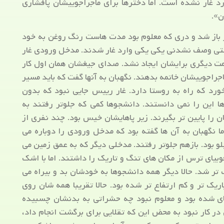
 غار نشده است. اما دخترها برای ماجراجوییشان پافشاری
ن».
ر باز شد و دری که معلوم بود مدت هاست رنگ روغن به خود
عتی وصف نشدنی یکی یکی وارد غار شدند. مدخل ورودی غار
مت دیگری برایشان ایجاد نشد. صدای جیغشان همان اول کار
ماجراجوییشان خاتمه بدهند. نگهبان به آنها گفت که باید مسیر
خورد که راه به روستا دارد. غار رییس جایی نبود که بدون
ا این را نمی دانستند. دانشجوها کمی که جلوتر رفتند به
 را پایین تر بگیرند. زیر پاهایشان خیس بود. چند نفری از
 نگهبان به آن ها گفته بود که مدخل ورودی را دوباره می
لو بود. بازهم جلوتر رفتند. مدخلی دیگر که به عمق زمین می
یای ترس از مکان های تنگ و تاریک را داشتند. اما با اشک
 تر شد. حالا دیگر همه دانشجوها به خودشان بد و بیراه می
اریک تر و کم ارتفاع تر شده بود. حالا تقریبا همه شان روی
ای شده بود و معلوم نبود چه حشراتی به بدنشان چسبیده
در کار نبود به محض این که تقلایی برای برگشت انجام داد،