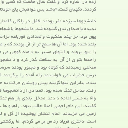
زده در اشاره کرد و گفت سال هاست که کسی وارد
کردند. نگهبان گفت:«باشد پس عواقبش پای خودتا
دانشجوها سیزده نفر بودند. قفل در با کلی کلنجا
ندیده با صدای بدی گشوده شد. دانشجوها با شجا
پهن بود، جز چند عنکبوت و تعدادی قورباغه مزاح
بلند شده بود. اما آن ها سمج تر از آن بودند که با 
را تنها بروند و انتهای مسیر به دامنه کوهی می 
راهنما بتوان از آن به سلامت گذر کرد و دانشجوه
مدخلی رسیدند که کوتاه بود و مجبور بودند سرشان
ترس حشرات می خواستند راه آمده را برگردند اما
بندد. بنابراین تنها گزینه پیش رویشان حرکت به ج
رفت. مدخل تنگ شده بود. تعدادی از دانشجوها فوب
وآه به مسیر ادامه دادند. مدخل بعدی باز هم تنگ
گفتند. این ماجراجویی اصلا جالب نبود. راهرو ها ب
زمین می خزیدند. تمام تنشان پوشیده از گل و ل
است. دختری فریاد زد من بر می گردم. اما برگشتی 