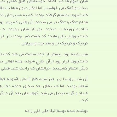
میان دیوارها گیر افتاد. دوستانش هیچ کمکی نم
ریخت و کمک می خواست. اما انگار دیواره ها با تقل
دانشجوها تصمیم گرفته بودند که به مسیرشان ادامه
مدام تنگ و تنگ تر می شدند. آن هایی که پرتر بودن
بالاخره روزنه را دیدند. نور از میان روزنه به
دانشجوهای باقی مانده که هفت نفر بودند، از فر
نزدیک و نزدیک تر و بعد بوم و سیاهی.
شب شده بود. بیشتر از چند ساعت می شد که دانشج
دانشجوها قرار بود ازآن خارج شوند، همه اهالی د
دیگر انتظار کشیدند. خیالشان که راحت شد. قفلی 
آن شب روستا زیر چتر سیه فام آسمان آسوده خوابی
شعف بودند. اما شب های بعد صدای خنده دخترها 
فریاد و گریه تبدیل می شد. کوهستان بعد آن دیگر
کرد.
نوشته شده توسط لیلا علی قلی زاده