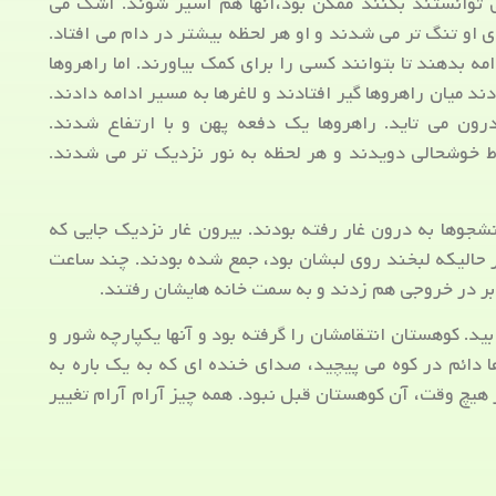
ی توانستند بکنند ممکن بود،آنها هم اسیر شوند. اشک می
ای او تنگ تر می شدند و او هر لحظه بیشتر در دام می افتاد.
 بدهند تا بتوانند کسی را برای کمک بیاورند. اما راهروها
د میان راهروها گیر افتادند و لاغرها به مسیر ادامه دادند.
 درون می تاید. راهروها یک دفعه پهن و با ارتفاع شدند.
ط خوشحالی دویدند و هر لحظه به نور نزدیک تر می شدند.
وها به درون غار رفته بودند. بیرون غار نزدیک جایی که
ر حالیکه لبخند روی لبشان بود، جمع شده بودند. چند ساعت
بر در خروجی هم زدند و به سمت خانه هایشان رفتند.
د. کوهستان انتقامشان را گرفته بود و آنها یکپارچه شور و
دائم در کوه می پیچید، صدای خنده ای که به یک باره به
 هیچ وقت، آن کوهستان قبل نبود. همه چیز آرام آرام تغییر