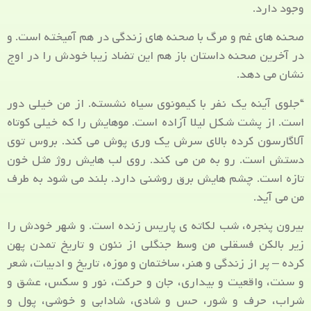
وجود دارد.
صحنه های غم و مرگ با صحنه های زندگی در هم آمیخته است. و
در آخرین صحنه داستان باز هم این تضاد زیبا خودش را در اوج
نشان می دهد.
“جلوی آینه یک نفر با کیمونوی سیاه نشسته. از من خیلی دور
است. از پشت شکل لیلا آزاده است. موهایش را که خیلی کوتاه
آلاگارسون کرده بالای سرش یک وری پوش می کند. بروس توی
دستش است. رو به من می کند. روی لب هایش روژ مثل خون
تازه است. چشم هایش برق روشنی دارد. بلند می شود به طرف
من می آید.
بیرون پنجره، شب لکاته ی پاریس زنده است. و شهر خودش را
زیر بالکن فسقلی من وسط جنگلی از نئون و تاریخ تمدن پهن
کرده – پر از زندگی و هنر، ساختمان و موزه، تاریخ و ادبیات، شعر
و سنت، واقعیت و بیداری، جان و حرکت، نور و سکس، عشق و
شراب، حرف و شور، حس و شادی، شادابی و خوشی، پول و