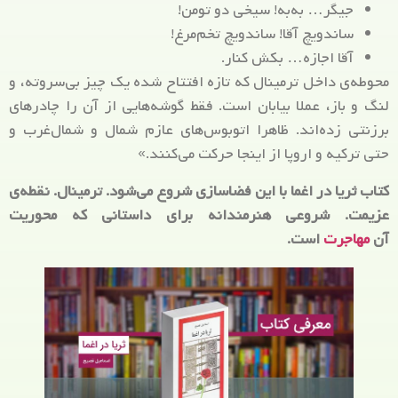
جيگر… به‌به! سيخی دو تومن!
ساندويچ آقا! ساندويچ تخم‌مرغ!
آقا اجازه… بكش كنار.
محوطه‌ی داخل ترمينال كه تازه افتتاح شده يک چيز بی‌سروته، و
لنگ و باز، عملا بيابان است. فقط گوشه‌هايی از آن را چادرهای
برزنتی زده‌اند. ظاهرا اتوبوس‌های عازم شمال و شمال‌غرب و
حتی تركيه و اروپا از اينجا حركت می‌كنند.»
کتاب ثریا در اغما با این فضاسازی شروع می‌شود. ترمینال. نقطه‌ی
عزیمت. شروعی هنرمندانه برای داستانی که محوریت
آن
مهاجرت
است.