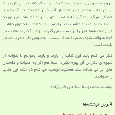
دروغ، جاسوسی و خوردن، نوشیدن و سیگار کشیدن. پر کن پیاله
را. در جایی هم ثریا در احتضار آخر دراز کشیده. در آستانه ی
خشکی مرگ. زندگی ساده است. تو را از شکم مادر می اورند
اینجا. به تو امید و عظمت دنیا را نشان می دهند. بعد توی دهانت
می زنند، همه چیز را از دستت می گیرند، و می گذارند مغزت در
کوما متوقف شود، صفر. انصاف نیست. بخصوص اگر مادرت منتظر
باشد. است.”
فکر می کنم باید این کتاب را بارها و بارها بخوانم تا بتوانم از
شیوه ی نگارش آن بهره بگیرم. شما هم اگر به ادبیات و داستان
های ایرانی علاقه مند هستید توصیه می کنم که حتما این کتاب
را بخوانید.
نوشته شده توسط لیلا علی قلی زاده
آخرین نوشته‌ها
در سایه‌سار اسلحه و دعا