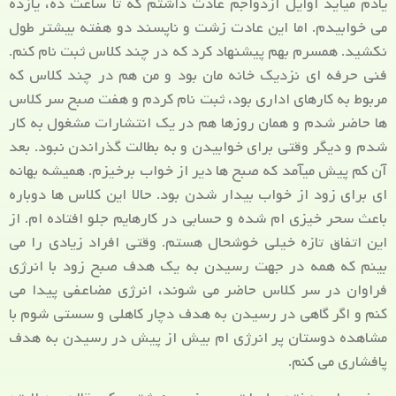
یادم می­آید اوایل ازدواجم عادت داشتم که تا ساعت ده، یازده
می خوابیدم. اما این عادت زشت و ناپسند دو هفته بیشتر طول
نکشید. همسرم بهم پیشنهاد کرد که در چند کلاس ثبت نام کنم.
فنی حرفه ای نزدیک خانه مان بود و من هم در چند کلاس که
مربوط به کارهای اداری بود، ثبت نام کردم و هفت صبح سر کلاس
ها حاضر شدم و همان روزها هم در یک انتشارات مشغول به کار
شدم و دیگر وقتی برای خوابیدن و به بطالت گذراندن نبود. بعد
آن کم پیش می­آمد که صبح ها دیر از خواب برخیزم. همیشه بهانه
ای برای زود از خواب بیدار شدن بود. حالا این کلاس ها دوباره
باعث سحر خیزی ام شده و حسابی در کارهایم جلو افتاده ام. از
این اتفاق تازه خیلی خوشحال هستم. وقتی افراد زیادی را می
بینم که همه در جهت رسیدن به یک هدف صبح زود با انرژی
فراوان در سر کلاس حاضر می شوند، انرژی مضاعفی پیدا می
کنم و اگر گاهی در رسیدن به هدف دچار کاهلی و سستی شوم با
مشاهده دوستان پر انرژی ام بیش از پیش در رسیدن به هدف
پافشاری می کنم.