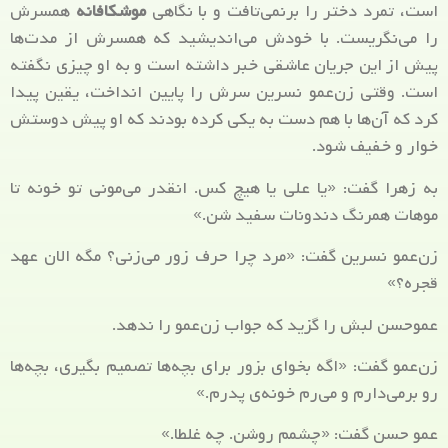
است، تمرد دختر را برنمی‌تافت و با نگاهی
موشکافانه
همسرش
را می‌نگریست. با خودش می‌اندیشید که همسرش از مدت‌ها
پیش از این جریان عاشقی خبر داشته است و به او چیزی نگفته
است. وقتی زن‌عمو نسرین سرش را پایین انداخت، یقین پیدا
کرد که آن‌ها با هم دست به یکی کرده بودند که او پیش دوستش
خوار و خفیف شود.
به زهرا گفت: «یا علی یا هیچ کس. انقدر می‌مونی تو خونه تا
موهات همرنگ دندونات سفید شن.»
زن‌عمو نسرین گفت: «مرد چرا حرف زور می‌زنی؟ مگه الان عهد
قجره؟»
عموحسن لبش را گزید که جواب زن‌عمو را ندهد.
زن‌عمو گفت: «اگه بخوای بزور برای بچه‌ها تصمیم بگیری، بچه‌ها
رو برمی‌دارم و می‌رم خونه‌ی پدرم.»
عمو حسن گفت: «چشمم روشن. چه غلطا.»