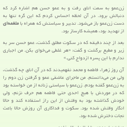
زن‌عمو به سمت اتاق رفت و به عمو حسن هم اشاره کرد که
دنبالش برود. در آن لحظه احساس کردم که این گره تنها به
دست زن‌عمو باز می‌شود. تدبیر و سیاستش که همراه با
ملغمه‌ای
از تهدید بود، همیشه کارساز بود.
بعد از چند دقیقه که در سکوت مطلق گذشت، عمو حسن سر به
زیر و مطیع برگشت و گفت: «هر غلطی می‌خوای بکن. من اجباری
ندارم با این پسره ازدواج کنی.»
آن روز زهرا، فاطمه و محمد نفهمیدند که در آن اتاق چه گذشت،
ولی من می‌دانستم. من ماجرای عاشقی عمو و گرفتن زن دوم را
به زن‌عمو گفته بودم. زن‌عمو با سیاستی زنانه از من خواسته بود
که در موردش با هیچ احدی حتی فاطمه هم حرف نزنم، ولی
خودش گذاشته بود به وقتش از این راز استفاده کند و حالا
انگار وقتش شده بود. سکوت و فداکاری‌ آن روزش حالا باعث
نجات دخترش شده بود.