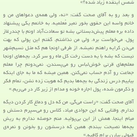
شمس اینقده زیاد شده؟»
و بعد رو به آقای صحت گفت: «نه، ولی همه‌ی دعواهای من و
خانم واسه این حقوق بخور نمیر مُعلمیه. به خانمم یکی پیشنهاد
داده بره معلم پیش‌دبستانی بشه تو سعادت‌آباد اونم با چندرغاز
پول. می‌خواست بره. ولی من نذاشتم. گفتم این پولی که بهت
می‌دن کرایه راهتم نمیشه. از طرفی اونجا هم که مثل نسیم‌شهر
نیست که بشه با یه دست رخت کل ماه رو سر کرد. بچه‌های اونجا
معلم‌های قرتی خوش‌لباس رو می‌پسندن. نمی‌دونم چرا معلم
جماعت رو آدم حساب نمی‌کنن. همین میشه که ما به جای اینکه
بیاییم درس زندگی به بچه‌ها بدیم که هویت زده نشن، تمام فکر
و ذکرمون شده، پول اجاره خونه و مدام از زیر کار در می‌ریم.»
آقای صحت گفت: «راست می‌گی. من که دل و دماغ کار کردن دیگه
ندارم. وقتایی که این جوادی میاد، کلاس رو می‌سپرم دستش و
میام اینجا. همش از این بی‌پولیه. منم حوصله ندارم به ریش
بچه‌ها نصیحت ببندم. همین که درسشون رو بخونن و نمره‌ی
قبولی بیارن برام کافیه.»