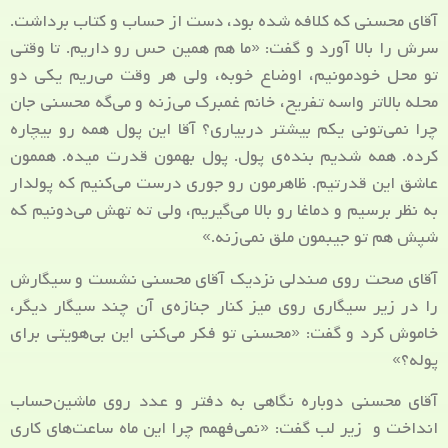
آقای محسنی که کلافه شده بود، دست از حساب و کتاب برداشت.
سرش را بالا آورد و گفت: «ما هم همین حس رو داریم. تا وقتی
تو محل خودمونیم، اوضاع خوبه، ولی هر وقت می‌ریم یکی دو
محله بالاتر واسه تفریح، خانم غمبرک می‌زنه و می‌گه محسنی جان
چرا نمی‌تونی یکم بیشتر دربیاری؟ آقا این پول همه رو بیچاره
کرده. همه شدیم بنده‌ی پول. پول بهمون قدرت میده. هممون
عاشق این قدرتیم. ظاهرمون رو جوری درست می‌کنیم که پولدار
به نظر برسیم و دماغا رو بالا می‌گیریم، ولی ته تهش می‌دونیم که
شپش هم تو جیبمون ملق نمی‌زنه.»
آقای صحت روی صندلی نزدیک آقای محسنی نشست و سیگارش
را در زیر سیگاری روی میز کنار جنازه‌ی آن چند سیگار دیگر،
خاموش کرد و گفت: «محسنی تو فکر می‌کنی این بی‌هویتی برای
پوله؟»
آقای محسنی دوباره نگاهی به دفتر و عدد روی ماشین‌حساب
انداخت و زیر لب گفت: «نمی‌فهمم چرا این ماه ساعت‌های کاری