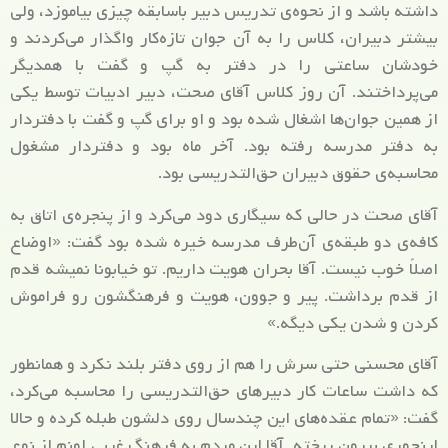
داشته باشد و از نحوه‌ی تدریس دبیر باسابقه چیزی بیاموزد، ولی
بیشتر دبیران، کلاس را به آن جوان تازه‌کار واگذار می‌کردند و
خودشان ساعتی را در دفتر به گپ و گفت با همدیگر
می‌پرداختند. آن روز کلاس آقای صحت، دبیر ادبیات توسط یکی
از همین جوان‌ها اشغال شده بود و او برای گپ و گفت با دفتر‌دار
به دفتر مدرسه رفته بود. آخر ماه بود و دفتردار مشغول
محاسبه‌ی حقوق دبیران حق‌التدریسی بود.
آقای صحت در حالی که سیگاری دود می‌کرد و از پنجره‌ی اتاق به
کافه‌ی دو طبقه‌ی آن‌طرف مدرسه خیره شده بود گفت: «اوضاع
اصلاً خوب نیست. آقا بحران هویت داریم. تو خیابونا نمیشه قدم
از قدم برداشت. پیر و جوون، هویت و فرهنگشون رو فراموش
کردن و شدن یکی دیگه.»
آقای محسنی حتی سرش را هم از روی دفتر بلند نکرد و همانطور
که داشت ساعات کار دبیرهای حق‌التدریسی را محاسبه می‌کرد،
گفت: «تمام عقده‌های این چندسال روی دلشون طبله کرده و حالا
اینجوری بیرون ریخته. آقا این مردم به فرهنگ غربی اونم از نوع