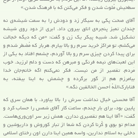
سطحیش مُلوث شدن و فکر می‌کنن که با فرهنگ شدن.»
آقای صحت پکی به سیگار زد و دودش را به سمت شیشه‌ی نه
چندان تمیز پنجره‌ی اتاق بیرون داد. ابری از دود روی شیشه
تشکیل شد. شبیه پیکر یک زن و گفت: «من که دیگه خجالت
می‌کشم، تو مراکز خرید سرم رو بالا بیارم. هربار که مُضطر شدم و
برای پیدا کردن چیزی سرم رو بالا آوردم، چشمم افتاد به یکی از
این لعبت‌های نیمه فرنگی و مبرهنِ که دست و دلم لرزید. خوب
مَردم. تقصیر از من نیست. فکر نمی‌کنم اگه خانم‌جان خدا
بیامرزم هم از گور برگرده و چشمش به اینا بیفته، یه
فتابارَک‌اللهُ اَحسنَ الخالقین نگه.»
آقا محسنی خیال نداشت سرش را بالا بیاورد. با همان سری که
پایین بود، برای بار چندم، ساعت کار آقای شمس را حساب کرد و
گفت: «آقا اینا هم تقصیری ندارن. همش زیر سر اون‌وری‌هاست.
مدام تو بوق و کُرنا کردن که شما از تبار کوروش و داریوشین و
دخلی به اسلام ندارین، واسه همین اینا دارن اون رختای اسلامی