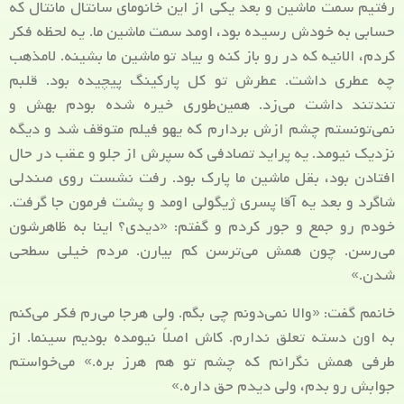
رفتیم سمت ماشین و بعد یکی از این خانومای سانتال مانتال که
حسابی به خودش رسیده بود، اومد سمت ماشین ما. یه لحظه فکر
کردم، الانیه که در رو باز کنه و بیاد تو ماشین ما بشینه. لامذهب
چه عطری داشت. عطرش تو کل پارکینگ پیچیده بود. قلبم
تندتند داشت می‌زد. همین‌طوری خیره شده بودم بهش و
نمی‌تونستم چشم ازش بردارم که یهو فیلم متوقف شد و دیگه
نزدیک نیومد. یه پراید تصادفی که سپرش از جلو و عقب در حال
افتادن بود، بقل ماشین ما پارک بود. رفت نشست روی صندلی
شاگرد و بعد یه آقا پسری ژیگولی اومد و پشت فرمون جا گرفت.
خودم رو جمع و جور کردم و گفتم: «دیدی؟ اینا به ظاهرشون
می‌رسن. چون همش می‌ترسن کم بیارن. مردم خیلی سطحی
شدن.»
خانمم گفت: «والا نمی‌دونم چی بگم. ولی هرجا می‌رم فکر می‌کنم
به اون دسته تعلق ندارم. کاش اصلاً نیومده بودیم سینما. از
طرفی همش نگرانم که چشم تو هم هرز بره.» می‌خواستم
جوابش رو بدم، ولی دیدم حق داره.»