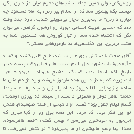
رو می‌کَنن، ولی همین جماعت شب‌های محرم میان عزاداری. یکی
نیست بگه بهشون شما که از اسلام بیزارین، به امام مسلمونا چه
نیازی دارین؟ ما بدجوری دچار بی‌هویتی شدیم. تازه چند وقت
بعد که حسابی هویت اسلامی جوونا رو ازشون گرفتن، می‌خوان
بگن که اشتباه شده شما از تبار کوروش هم نیستین. شما یه
مشت بربرین. این انگلیسی‌ها بد مارموزهایی هستن.»
آقای صحت با دستش روی غبار شیشه، طرح قلبی کشید و گفت:
«آره می‌شناسمشون. مال الانم نیستا. مال خیلی وقت پیشه. دبیر
تاریخ اگه اینجا بود، قشنگ توضیح می‌داد. نمی‌دونم چرا
اینجوریه که یه نژاد این همه مارموز می‌شه و یه نژادم مثل ما
ساده و زودباور. آقا دیروز به اصرار زن و بچه رفتیم سینما.
خانمم ظاهر موقر و معقولی داشت. از سینما که بیرون اومدیم،
گفتم فیلم چطور بود؟ گفت: «والا هیچی از فیلم نفهمیدم. همش
تو این فکر بودم که مردم این همه پول رو از کجا میارن که
این‌جور به خودشون می‌رسن.» بهش گفتم: «فقط ظاهرشونه.
بخدا اینا وضع مالیشون از ما پایین‌تره.» تو کَتش نمی‌رفت. تا