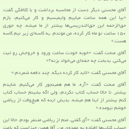
آقای محسنی دیگر دست از محاسبه برداشت و با کلافگی گفت:
«بیا این همه ساعت میاییم وایمیسیم و کار می‌کنیم، بازم
حق‌الزحمه این حق‌التدریسی‌ها بیشتر از ما میشه. چه جوری
۱۵۰ ساعت تو ماه کار کرده، من موندم. یه کاسه‌ای زیر نیم کاسه
هست.»
آقای صحت گفت: «خوبه خودت ساعت ورود و خروجش رو ثبت
می‌کنی. بدبخت چه حقه‌ای می‌خواد بزنه؟»
آقای محسنی گفت: «لابد کار کرده دیگه. چند دفعه شمردم.»
آقای صحت گفت: «آره. ما هم همینجور کار می‌کنیم. شایدم
بیشتر. تا حالا حساب کتاب نکردم، ولی اگه بشینم حساب کتاب
کنم بیشتر از اینا هم میشه. بدیش اینه که هیچ‌وقت از ریاضی
خوشم نیومده.»
آقای محسنی گفت: «آی گفتی. منم از ریاضی متنفر بودم. حالا این
حساب کتاب‌ها افتاده به عهده‌ی من. آقا همین چیزاست که باعث