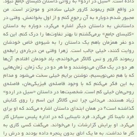
داده است. «سیل در اردو» به روانی داستان کلیسای جامع نبود.
در واقع قلم ریموند کارور خیلی ساده‌تر و موجزتر است. من
مجبور شدم دوباره به آن رجوع کنم و از اول بخوانمش. وقتی در
داستانش به داستان دیگر اشاره می‌کرد، دوباره به داستان
«کلیسای جامع» برمی‌گشتم تا بهتر تفاوت‌ها را درک کنم. این که
دو نفر همزمان باهم یک داستان را به شیوه‌ی خاص خودشان
روایت کنند، خیلی جالب است. زهرا وقتی من درباره‌ی رابطه‌ی
ریموند کارور و تس گالاگر می‌خواندم، یاد خودمان افتادم. آن‌ها
هر دو در یک مکان می‌نوشتند و ما هر دو در یک زمان. زمان‌هایی
که با هم نمی‌نویسیم، نوشتن برایم خیلی سخت می‌شود و مدام
به این فکر می‌کنم که با وجود فاصله‌ی فیزیکی‌مان، فاصله‌ی
روحی‌مان خیلی کم است. شخصیت‌ها در داستان «سیل در اردو»
زیاد هستند. می‌دانی چرا تس گالاگر این اسم را روی کتابش
گذاشته است؟ در همان ابتدای داستان اشاره می‌کند که او برای
فرد نابینا کار می‌کرد. فرد نابینایی که در اداره پلیس سیاتل کار
می‌کرد. او برایش گزارشات را می‌خواند. می‌گفت کسی کاری به
کار ما نداشت. به ما یک اتاق بدون پنجره داده بودند و درش را