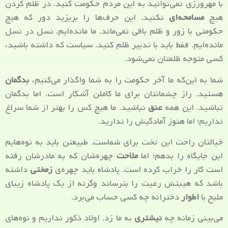
با مهرورزی نمی‌توانید به این مردم حکومت کنید. در ظلم کردن
هیچ
مسامحه‌ای
نکنید. این حرف‌ها را بریزید دور که هیچ
حکومتی با زور و ظلم باقی نمی‌ماند. ما مانده‌ایم. نسل در نسل
مانده‌ایم. فقط باید با تدبیر ظلم کنید. سیاست که داشته باشید،
کسی متوجه ظلمتان نمی‌شود.
شما به این‌که ما آخر حکومت را به شما واگذار می‌کنیم،
بدگمان
هستید. راز چشمانتان برای ما کاملن آشکار است. اما بدگمان
نباشید. این همه
عنق
نباشید. ما هیچ کس را بهتر از شما سراغ
نداریم؛ اما هنوز آمادگیش را ندارید.
خیالتان راحت این تخت برای شماست. طبیعتن باید به نوه‌هایم
این جایگاه را بدهم؛ اما
ملاحت
چهره‌شان که به مادرشان رفته
است کار را خراب کرده است. پادشاه باید چهره‌ی
زمختی
داشته
باشد که هیبتش رعیت را بترساند وگرنه از یک پادشاه زیبای
ملیح با
اطوار
دخترانه چه کسی حساب می‌برد.
می‌بینی زمانه چه
نیشتری
به ما زد. اولاد ذکور نداریم و نوه‌های