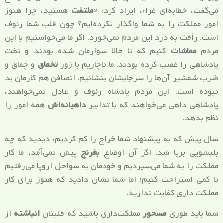
می‌گفت، خطابه‌ای غراء، ایراد کرد: «
ملتفت
هستید، چرا هنوز
امور مملکت را به شما واگذار نکرده‌ایم؟ چون قلب شما رئوف
است. رأفت به درد این مردم نمی‌خورد. اگر ما می‌خواستیم با این
مردم
مماشات
کنیم که تا حالا سوارمان شده بودند و تخت
پادشاهی را غصب کرده بودند. ما ناچاریم با زور
تخماق
و چماق و
ضرب شمشیر آن‌ها را سرجایشان بنشانیم. انصافن هم کارمان بد
نبوده است. این مردم پادشاه رئوف و عادل نمی‌خواهند،
پادشاهی داهی می‌خواهند که با تدابیر
داهیانه‌اش
همه امور را
نظم بدهد.
سال پیش که به پیشنهاد شما خراج را کم کردیم، دیدید که چه
بلبشویی برپا شد. اگر آن اوضاع
بغرنج
پیش نمی‌آمد، ما کار
مملکت را به شما می‌سپردیم و خودمان به سواحل اروپا می‌رفتیم
تا کمی استراحت کنیم؛ اما شما نشان دادید که هنوز برای کار
مملکت داری کفایت ندارید.
شما باید طوری
مسحور
مملکت‌داری باشید که قلبتان
انباشته
از