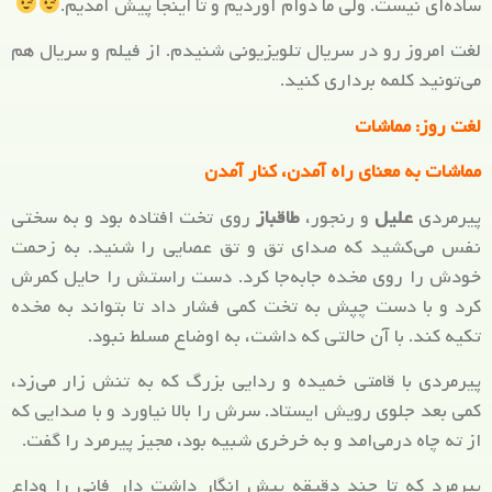
ساده‌ای نیست. ولی ما دوام آوردیم و تا اینجا پیش آمدیم.
لغت امروز رو در سریال تلویزیونی شنیدم. از فیلم و سریال هم
می‌تونید کلمه برداری کنید.
لغت روز: مماشات
مماشات به معنای راه آمدن، کنار آمدن
پیرمردی
علیل
و رنجور،
طاقباز
روی تخت افتاده بود و به سختی
نفس می‌کشید که صدای تق و تق عصایی را شنید. به زحمت
خودش را روی مخده جابه‌جا کرد. دست راستش را حایل کمرش
کرد و با دست چپش به تخت کمی فشار داد تا بتواند به مخده
تکیه کند. با آن حالتی که داشت، به اوضاع مسلط نبود.
پیرمردی با قامتی خمیده و ردایی بزرگ که به تنش زار می‌زد،
کمی بعد جلوی رویش ایستاد. سرش را بالا نیاورد و با صدایی که
از ته چاه درمی‌امد و به خرخری شبیه بود، مجیز پیرمرد را گفت.
پیرمرد که تا چند دقیقه پیش انگار داشت دار فانی را وداع