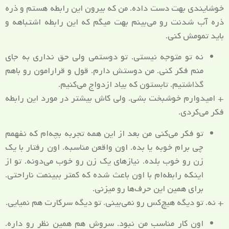
خوشایندی بهت دست داده. من که بیرون این رابطه هستم و ذره
ذره آب شدنت رو می‌بینم بهت میگم که این رابطه اشتباهه و
باید تمومش کنی.
نه تو متوجه نیستی. تو دوستمی ولی حق نداری به جای
منم فکر کنی. من دوستش دارم. قول و قرارامون رو باهم
گذاشتیم. تابستون که بیاد ازدواج می‌کنیم.
+ امیدوارم خوشبخت بشی. ولی کاش بیشتر در مورد این رابطه
فکر می‌کردی.
تو فکر می‌کنی من بعد از این همه تجربه بچه‌ام که نفهمم
چی برام خوبه یا بده. اون واقعن مناسبه. اون رفتار با یک
زن رو خوب بلده. نیازهای یک زن رو خوب می‌دونه. تو از
اینکه رابطه‌ام با اون باعث شده که کمتر ببینمت ناراحتی.
برای همین این حرف‌ها رو میزنی.
+ نه. تو دیگه هیچ‌کس رو نمی‌بینی. تو دیگه سرکارت هم نمیایی.
اون کار مناسب من نبود. سروش هم همین نظر رو داره.