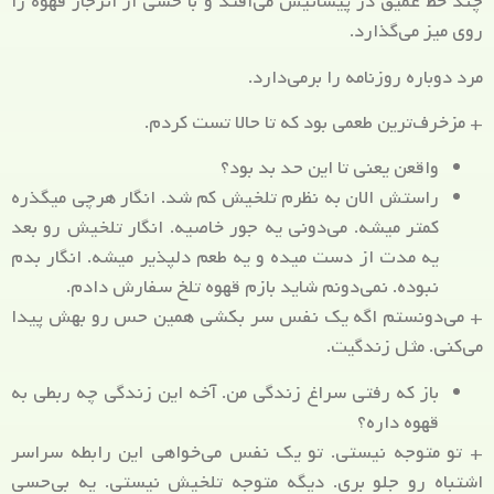
چند خط عمیق در پیشانیش می‌افتد و با حسی از انزجار قهوه را
روی میز می‌گذارد.
مرد دوباره روزنامه را برمی‌دارد.
+ مزخرف‌ترین طعمی بود که تا حالا تست کردم.
واقعن یعنی تا این حد بد بود؟
راستش الان به نظرم تلخیش کم شد. انگار هرچی میگذره
کمتر میشه. می‌دونی یه جور خاصیه. انگار تلخیش رو بعد
یه مدت از دست میده و یه طعم دلپذیر میشه. انگار بدم
نبوده. نمی‌دونم شاید بازم قهوه تلخ سفارش دادم.
+ می‌دونستم اگه یک نفس سر بکشی همین حس رو بهش پیدا
می‌کنی. مثل زندگیت.
باز که رفتی سراغ زندگی من. آخه این زندگی چه ربطی به
قهوه داره؟
+ تو متوجه نیستی. تو یک نفس می‌خواهی این رابطه سراسر
اشتباه رو جلو بری. دیگه متوجه تلخیش نیستی. یه بی‌حسی