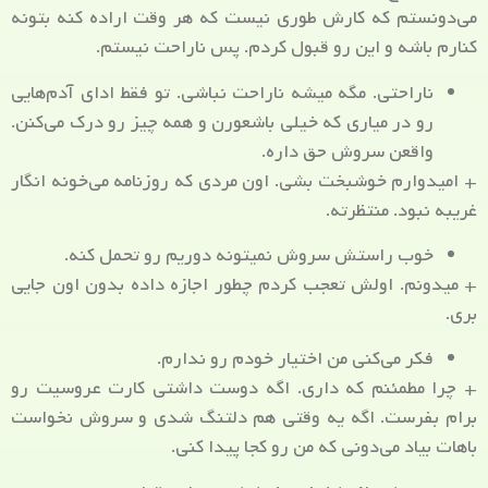
می‌دونستم که کارش طوری نیست که هر وقت اراده کنه بتونه
کنارم باشه و این رو قبول کردم. پس ناراحت نیستم.
ناراحتی. مگه میشه ناراحت نباشی. تو فقط ادای آدم‌هایی
رو در میاری که خیلی باشعورن و همه چیز رو درک می‌کنن.
واقعن سروش حق داره.
+ امیدوارم خوشبخت بشی. اون مردی که روزنامه می‌خونه انگار
غریبه نبود. منتظرته.
خوب راستش سروش نمیتونه دوریم رو تحمل کنه.
+ میدونم. اولش تعجب کردم چطور اجازه داده بدون اون جایی
بری.
فکر می‌کنی من اختیار خودم رو ندارم.
+ چرا مطمئنم که داری. اگه دوست داشتی کارت عروسیت رو
برام بفرست. اگه یه وقتی هم دلتنگ شدی و سروش نخواست
باهات بیاد می‌دونی که من رو کجا پیدا کنی.