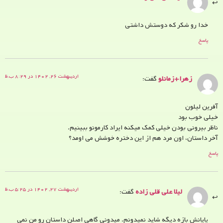
خدا رو شکر که دوستش داشتی
پاسخ
اردیبهشت ۲۶, ۱۴۰۲ در ۸:۲۹ ب.ظ
زهرا+زمانلو
گفت:
آفرین لیلون
خیلی خوب بود
ناظر بیرونی بودن خیلی کمک میکنه ایراد کارمونو ببینیم.
آخر داستان، اون مرد هم از این دختره خوشش می اومد؟
پاسخ
اردیبهشت ۲۷, ۱۴۰۲ در ۵:۲۵ ب.ظ
لیلا علی قلی زاده
گفت:
پایانش بازه دیگه شاید نمیدونم. میدونی گاهی اصلن داستان رو من نمی