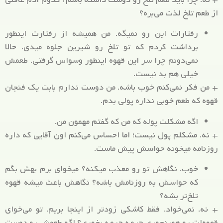
از طعم تلخ لذت می‌بره؟
رفتارات این رو نمیگه. من همیشه از رفتارت اینطور
برداشت کردم که تو تلخ رو شیرین جلوه میدی. حالا
نمی‌دونم چرا سر این قهوه اینطور وسواس گرفتی. طعمش
خیلی هم بد نیست.
+ من فکر نمی‌کنم خوب باشه. من دوست ندارم بابت یک فنجان
قهوه که طعم خوبی نداره پولی بدم.
اگه مشکلت پوله که من که گفتم مهمون من.
+ نه. مشکلم پول نیست؛ اما احساس می‌کنم اون آقایی که داره
روزنامه میخونه حواسش پیش ماست.
خوب. نگاهش تو رو معذب میکنه؟ میخوای برم بهش بگم
که حواسش به روزنامش باشه؟ نگاهش باعث میشه قهوه
تلخ‌تر بشه؟
+ نه. نمی‌خواد. فقط کاشکی زودتر از اینجا بریم. تو می‌خوای
قهوه‌ات رو همینجوری جرعه جرعه بخوری؟ اگه طعمش رو دوست