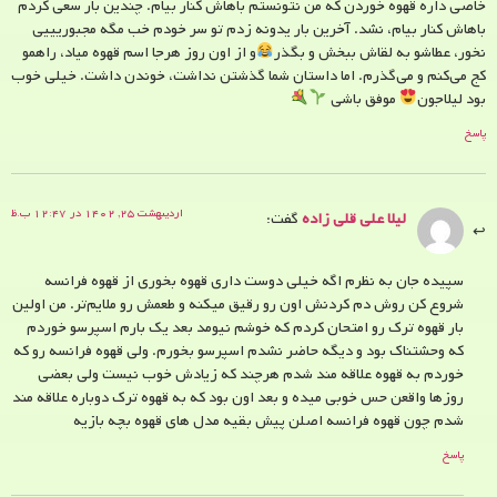
خاصی داره قهوه خوردن که من نتونستم باهاش کنار بیام. چندین بار سعی کردم
باهاش کنار بیام، نشد. آخرین بار یدونه زدم تو سر خودم خب مگه مجبوریییی
نخور، عطاشو به لقاش ببخش و بگذر
و از اون روز هرجا اسم قهوه میاد، راهمو
کج می‌‌کنم و می‌گذرم. اما داستان شما گذشتن نداشت، خوندن داشت. خیلی خوب
بود لیلاجون
موفق باشی
پاسخ
اردیبهشت ۲۵, ۱۴۰۲ در ۱۲:۴۷ ب.ظ
لیلا علی قلی زاده
گفت:
سپیده جان به نظرم اگه خیلی دوست داری قهوه بخوری از قهوه فرانسه
شروع کن روش دم کردنش اون رو رقیق میکنه و طعمش رو ملایم‌تر. من اولین
بار قهوه ترک رو امتحان کردم که خوشم نیومد بعد یک بارم اسپرسو خوردم
که وحشتناک بود و دیگه حاضر نشدم اسپرسو بخورم. ولی قهوه فرانسه رو که
خوردم به قهوه علاقه مند شدم هرچند که زیادش خوب نیست ولی بعضی
روزها واقعن حس خوبی میده و بعد اون بود که به قهوه ترک دوباره علاقه مند
شدم چون قهوه فرانسه اصلن پیش بقیه مدل های قهوه بچه بازیه
پاسخ