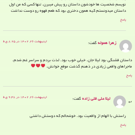
نویسم شخصیت ها خودشون داستان رو پیش میبرن. تنها کسی که من اول
داستان میدونستم کیه همون دختری بود که طعم قهوه رو دوست نداشت
پاسخ
اردیبهشت ۲۶, ۱۴۰۲ در ۸:۲۵ ق.ظ
زهرا هموله
گفت:
داستان قشنگی بود لیلا جان. خیلی خوب بود. لذت بردم و سراسر غم شدم.
ماجراهای واقعی زیادی در ذهنم گذشت موقع خوانش.
پاسخ
اردیبهشت ۲۶, ۱۴۰۲ در ۹:۳۸ ق.ظ
لیلا علی قلی زاده
گفت:
راستش با الهام از واقعیت بود. خوشحالم که دوستش داشتی
پاسخ