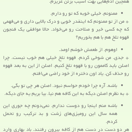
همچین آدم‌هایی بهت آسیب بزنن عزیزم.
ممنونم. خیلی خوبه که تو رو دارم.
+ من از تو ممنونم که اینقدر خوبی و درک بالایی داری و می‌فهمی
که چه کسی خیر و صلاحت رو می‌خواد. حالا موافقی یک فنجون
قهوه تلخ هم با هم بخوریم؟
اوهوم. از طعمش خوشم اومد.
+ جدی. من شوخی کردم. قهوه تلخ خیلی هم خوب نیست. چرا
اصلن باید کاممون رو با قهوه تلخ کنیم. اصلن از این به بعد قهوه
رو حذف کن. یاد اون دختره از خود راضی می‌افتم.
باشه. آره چرا خودم حواسم نبود. اصلن هر چی تو بگی.
+ به نظرم اصلن دیگه به این کافه هم نیا. بیا بریم یه جای دیگه.
باشه منم اینجا رو دوست ندارم. نمی‌دونم چه جوری این
همه سال این رومیزی‌های زشت و بد ترکیب رو تحمل
کردم.
هر دو دست در دست هم از کافه بیرون رفتند. باد بهاری وارد