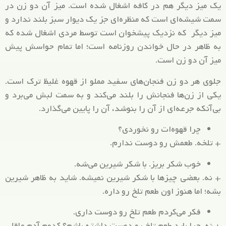
یک میز دیگر هم در کافه اشغال شده است. میز آن دو زن در
سمت شیشه‌ای است که منظره‌ای جز یک دیوار سبز بلند ندارد و
میز دیگر که نزدیک پیشخوان است توسط مردی اشغال شده که
به ظاهر در حال خواندن روزنامه است؛ اما تمام حواسش پیش
میز آن دو زن است.
جلوی هر دو زن فنجان‌های سفید مملو از قهوه غلیظ ترک است.
یکی از زن‌ها فنجانش را بلند می‌کند و به سمت لبش می‌برد و
بی‌آنکه جرعه‌ای از آن را بنوشد، آن را پایین می‌گذارد.
چرا قهوه‌ات رو نخوردی؟
+ تلخه. طعمش رو دوست ندارم.
خوب شکر بریز. با شکر شیرین می‌شه.
+ نه. بعضی چیزها با شکر شیرین نمیشه. شاید به ظاهر شیرین
بشه؛ اما هنوز اون طعم تلخ رو داره.
فکر می‌کردم طعم تلخ رو دوست داری.
+ نه. چرا باید طعم تلخ رو دوست داشته باشم؟ کدوم آدم عاقلی