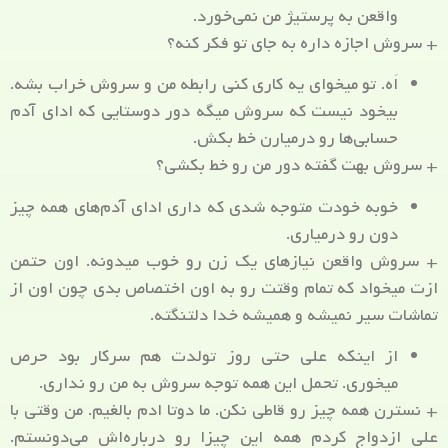
واقعن به پرستیژ من نمی‌خورد.
+ سروش اجازه داره به جای تو فکر کنه؟
اَه. تو میخوای یه کاری کنی رابطه من و سروش خراب بشه.
بیخود نیست که سروش میگه دور دوستایی که ادای آدم
حسابی‌ها رو درمیارن خط بکش.
+ سروش بهت گفته دور من رو خط بکشی؟
خوبه خودت متوجه شدی که داری ادای آدم‌های همه چیز
دون رو درمیاری.
+ سروش واقعن نیازهای یک زن رو خوب میدونه. اون حتمن
ازت میخواد که تمام وقتت رو به اون اختصاص بدی چون اون از
تماشات سیر نمیشه و همیشه خدا دلتنگته.
از اینکه علی حتی روز تولدت هم سرکار بود حرص
میخوری. تحمل این همه توجه سروش به من رو نداری.
+ نسترن همه چیز رو قاطی نکن. ما دوتا ادم بالغیم. من وقتی با
علی ازدواج کردم همه این چیزا رو درباره‌اش می‌دونستم.