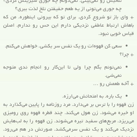
تلخیش رو نمی‌بینی. نمی‌دونم چه جوری شیرینش کردی؟
چه جوری می‌تونی از یه طعم حقیقتن تلخ لذت ببری؟
+ وای باز تو شروع کردی. برای تو که بیرونی اینطوره. من که
باهاش ارتباط عاطفی نزدیکی دارم این حس رو ندارم. اصلن
قیاس خوبی نبود.
سعی کن قهوه‌ات رو یک نفس سر بکشی. خواهش می‌کنم.
+ چرا؟
نمی‌تونم بگم چرا ولی تا این‌کار رو انجام ندی متوجه
نمی‌شی.
+ آخه طعمش رو …
یک باره. به امتحانش می‌ارزه.
زن قهوه را با ترس بر می‌دارد. مرد روزنامه را پایین می‌گذارد به
او خیره می‌شود. زن هول می‌کند. چند قطره قهوه روی رومیزی
می‌ریزد. مربع‌های سفید تیره می‌شوند. زن قهوه را به لب‌هایش
نزدیک می‌کند و یک نفس سرمی‌کشد. صورتش در هم می‌رود.