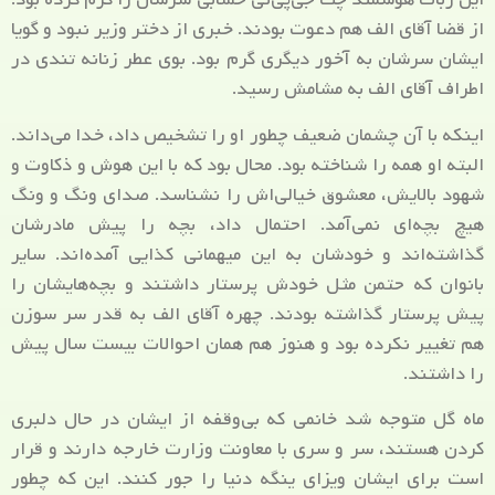
از قضا آقای الف هم دعوت بودند. خبری از دختر وزیر نبود و گویا
ایشان سرشان به آخور دیگری گرم بود. بوی عطر زنانه تندی در
اطراف آقای الف به مشامش رسید.
اینکه با آن چشمان ضعیف چطور او را تشخیص داد، خدا می‌داند.
البته او همه را شناخته بود. محال بود که با این هوش و ذکاوت و
شهود بالایش، معشوق خیالی‌اش را نشناسد. صدای ونگ و ونگ
هیچ بچه‌ای نمی‌آمد. احتمال داد، بچه را پیش مادرشان
گذاشته‌اند و خودشان به این میهمانی کذایی آمده‌اند. سایر
بانوان که حتمن مثل خودش پرستار داشتند و بچه‌هایشان را
پیش پرستار گذاشته بودند. چهره‌ آقای الف به قدر سر سوزن
هم تغییر نکرده بود و هنوز هم همان احوالات بیست سال پیش
را داشتند.
ماه گل متوجه شد خانمی که بی‌وقفه از ایشان در حال دلبری
کردن هستند، سر و سری با معاونت وزارت خارجه دارند و قرار
است برای ایشان ویزای ینگه دنیا را جور کنند. این که چطور