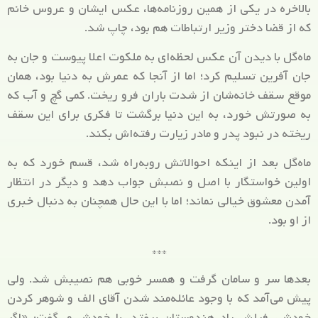
بالاخره در یکی از همین روزنامه‌ها، عکس ایشان و عروس خانم
که از قضا دختر وزیر ارتباطات هم بود، چاپ شد.
ماه‌گل با دیدن آن عکس لحظه‌ای به ملکوت اعلا پیوست و جان به
جان آفرین تسلیم کرد؛ اما از آنجا که عمرش به دنیا بود، همان
موقع سقف خانه‌شان از شدت باران فرو ریخت. کمی گچ و آب که
به صورتش خورد، به این دنیا برگشت تا فکری برای این سقف
ریخته در نبود پدر و مادر زیارت رفته‌اش بکند.
ماه‌گل بعد از اینکه احوالاتش روبه‌راه شد، قسم خورد که به
اولین خواستگار با اصل و نصبش جواب دهد و دیگر در انتظار
آمدن معشوق خیالی نماند؛ اما با این حال همچنان به دنبال خبری
از او بود.
***
بعدها سر و سامان گرفت و همسر خوبی هم نصیبش شد. ولی
پیش می‌آمد که با وجود عائله‌مند شدن آقای الف و شوهر کردن
خودش، فیلش یاد هندوستان بیفتد. با خودش می‌گفت: «اگر