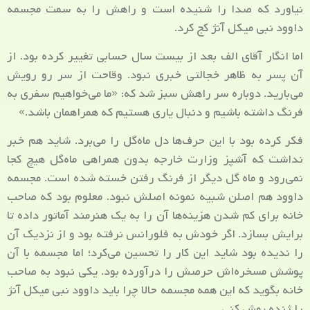
نیاورد که صدا را شنیده است و راهش را به سمت مجسمه
داوود نبی میکل آنژ کج کرد.
اما انگار آقای الف بعد از بیست ‌سال حسابی تغییر کرده بود. از
آن پسر به ظاهر خجالتی خبری نبود. وقاحت از سر رو رویش
می‌بارید. دوباره سر راهش سبز شد که: «ما می‌خواهیم سفری به
فرنگ داشته باشیم و دنبال یاری هستیم که همراهمان باشد.»
فکر کرده بود با این حرف‌ها دل ماه‌گل را می‌برد. شاید هم خبر
نداشت که آشپز وزارت خارجه بدون همراهی ماه‌گل هیچ کجا
نمی‌رود و ماه گل دیگر از فرنگ رفتن خسته شده است. مجسمه
داوود هم اصلن شبیه نمونه اصلش نبود. معلوم بود که صاحب
خانه برای کم شدن هزینه‌ها آن را به یک هنرمند آماتور داده تا
برایش بسازد. اگر خودش به فلورانس نرفته بود و از نزدیک آن
را ندیده بود شاید این کار را تحسین می‌کرد؛ اما مجسمه با آن
پوشش مسخره‌اش حرصش را درآورده بود. یکی نبود به صاحب
خانه بگوید که این همه مجسمه حالا چرا باید داوود نبی میکل آنژ
را ژنده پوش کنی.