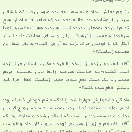
باز هم محلش نداد و به سمت مجسمه ونوس رفت که با شالی
سرش را پوشانده بود. حالا متوجه شد که صاحب‌خانه اصلن هیچ
کدام این مجسمه‌ها را ندیده است. هنرمند هم یا به دستور او یا
سرخودانه همه را با فرهنگ ایرانی و اسلامی مطابقت داده است.
انگار که با خودش حرف بزند به آرامی گفت:«به نظر شما این
مجسمه زیباست؟»
آقای الف ذوق زده از اینکه بالاخره ما‌ه‌گل با ایشان حرف زده
است گفتند:«بله خلاقیت هنرمند واقعا قابل تحسینه. مریم
مقدس با یک دست قطع شده. چقدر زیباست. فقط چرا باید
دستش قطع شده باشه؟»
ماه گل چشم‌هایش چهارتا شد. با آنکه چشم خودش ضعیف بود؛
اما می‌توانست بفهمد که این مجسمه با مریم مقدس هیچ قرابتی
ندارد و مجسمه ونوس است که اسلامی شده و معلوم بود که
آقای الف هم چیزی از هنر نمی‌فهمد. سری تکان داد و خواست
برود که آقای الف با سماجت تمام گفت: «یک عمر نامه نوشتید که