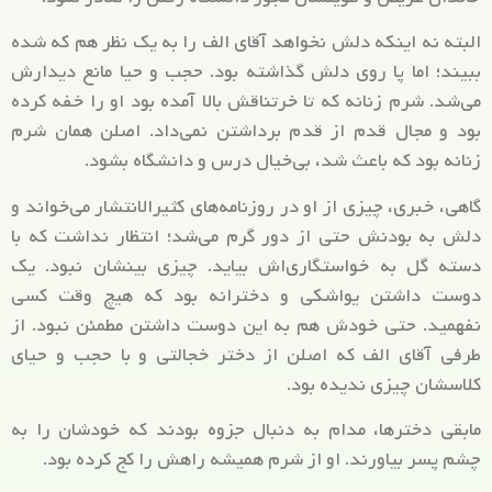
البته نه اینکه دلش نخواهد آقای الف را به یک نظر هم که شده
ببیند؛ اما پا روی دلش گذاشته بود. حجب و حیا مانع دیدارش
می‌شد. شرم زنانه که تا خرتناقش بالا آمده بود او را خفه کرده
بود و مجال قدم از قدم برداشتن نمی‌داد. اصلن همان شرم
زنانه بود که باعث شد، بی‌خیال درس و دانشگاه بشود.
گاهی، خبری، چیزی از او در روزنامه‌های کثیرالانتشار می‌خواند و
دلش به بودنش حتی از دور گرم می‌شد؛ انتظار نداشت که با
دسته گل به خواستگاری‌اش بیاید. چیزی بینشان نبود. یک
دوست داشتن یواشکی و دخترانه بود که هیچ وقت کسی
نفهمید. حتی خودش هم به این دوست داشتن مطمئن نبود. از
طرفی آقای الف که اصلن از دختر خجالتی و با حجب و حیای
کلاسشان چیزی ندیده بود.
مابقی دخترها، مدام به دنبال جزوه بودند که خودشان را به
چشم پسر بیاورند. او از شرم همیشه راهش را کج کرده بود.