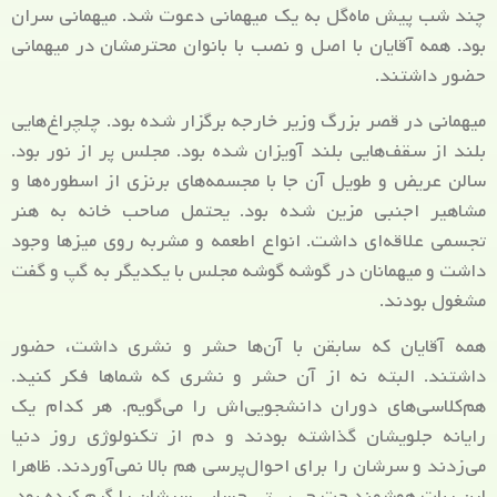
چند شب پیش ماه‌گل به یک میهمانی دعوت شد. میهمانی سران
بود. همه آقایان با اصل و نصب با بانوان محترمشان در میهمانی
حضور داشتند.
میهمانی در قصر بزرگ وزیر خارجه برگزار شده بود. چلچراغ‌هایی
بلند از سقف‌هایی بلند آویزان شده بود. مجلس پر از نور بود.
سالن عریض و طویل آن جا با مجسمه‌های برنزی از اسطوره‌ها و
مشاهیر اجنبی مزین شده بود. یحتمل صاحب خانه به هنر
تجسمی علاقه‌ای داشت. انواع اطعمه و مشربه روی میزها وجود
داشت و میهمانان در گوشه گوشه مجلس با یکدیگر به گپ و گفت
مشغول بودند.
همه آقایان که سابقن با آن‌ها حشر و نشری داشت، حضور
داشتند. البته نه از آن حشر و نشری که شماها فکر کنید.
هم‌کلاسی‌های دوران دانشجویی‌اش را می‌گویم. هر کدام یک
رایانه جلویشان گذاشته بودند و دم از تکنولوژی روز دنیا
می‌زدند و سرشان را برای احوال‌پرسی هم بالا نمی‌آوردند. ظاهرا
این ربات هوشمند چت جی‌پی‌تی حسابی سرشان را گرم کرده بود.