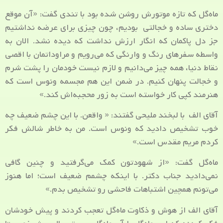
ماه‌گل که تازه موتورش روشن شده بود با تندی گفت: «آن موقع
دختری ساده و خجالتی بودیم، چون چیزی برای عرضه نداشتیم
جز دل پاکمان که انگار ارزش نداشت که دیده نشد. الان به
واسطه سفرهای رنگ و وارنگی که می‌رویم و مراوداتمان با اقصی
نقاط دنیا، همه چیز می‌دانیم و لازم نیست خودمان را پشت شرم
و خجالت پنهان کنیم. در ضمن این هم مجسمه ونوس است که
هنرمند کپی کار خواسته است به زور محجبه‌اش کند.»
آقای الف با لبخند ملیحی گفتند: « واقعن. با این چشم ضعیف چه
خوب تشخیص دادید که ونوس است. من به خاطر شالش فکر
کردم مریم مقدس است.»
ماه‌گل گفت: «از شهودتون کمک می‌گرفتید و چنین گافی
نمی‌دادید جناب دکتر. با اینکه چشمم ضعیف است؛ اما هنوز
می‌تونم همچین اشتباهات فاحشی رو تشخیص بدم.»
آقای الف از هوش و ذکاوت ماه‌گل تعجب کردند و پیش خودشان