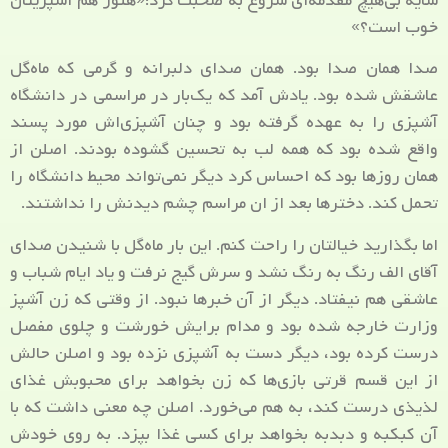
سایه بی‌هیچ مقدمه‌ای شروع به صحبت کرد:«هنوز هم آشپزیتان
خوب است؟»
صدا همان صدا بود. همان صدای دلبرانه و گرمی که ماه‌گل
عاشقش شده بود. یادش آمد که یک‌بار در مراسمی در دانشگاه
آشپزی را به عهده گرفته بود و چنان آشپزی‌اش مورد پسند
واقع شده بود که همه لب به تحسین گشوده بودند. اصلن از
همان روزها بود که احساس کرد دیگر نمی‌تواند محیط دانشگاه را
تحمل کند. دخترها بعد از ان مراسم چشم دیدنش را نداشتند.
اما بگذارید خیالتان را راحت کنم. این بار ماه‌گل با شنیدن صدای
آقای الف رنگ به رنگ نشد و سرش گیج نرفت و یاد ایام شباب و
عاشقی هم نیفتاد. دیگر از آن خبرها نبود. از وقتی که زن آشپز
وزارت خارجه شده بود و مدام برایش خورشت و چلوی مفصل
درست کرده بود، دیگر دست به آشپزی نزده بود و اصلن حالش
از این قسم قرتی بازی‌ها که زن بخواهد برای محبوبش غذای
لذیذی درست کند، به هم می‌خورد. اصلن چه معنی داشت که با
آن کبکبه و دبدبه بخواهد برای کسی غذا بپزد. به روی خودش