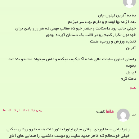
به به آفرین لیلون جان
بعد ا زمدتها اومدم و دارم بهت سر میزنم
خیلی جالب بود داستانت و چقدر خبو که مطالب مهمی که هر رزو بادی برای
خودمون تکرار کنیم رو در قالب یک دساتان آورده بودی
تغذیه ورزش و روحیه مثبت
آفرین
راستی لیلون سایتت عالی شده آدم کیف میکنه و دلش میخواد مطالبتو تند تند
بخونه
ای ول
دمت گرم
پاسخ
بهمن ۲۸, ۱۴۰۱ در ۴:۱۶ ب.ظ
leila
گفت:
زهرا باجی صفا اوردی. وقتی میای اینورا با نور دلت همه جا رو روشن میکنی.
خیلی خوشحالم که ظاهر جدید سایت رو دوست داشتی. راهنمایی های آقای