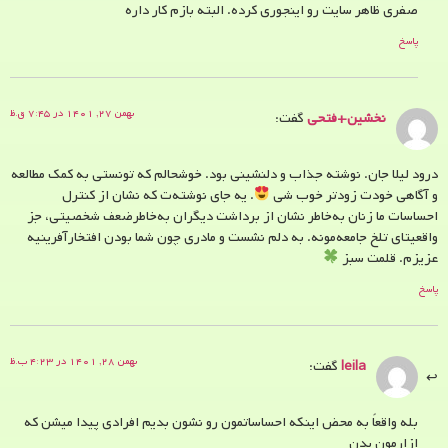
صفری ظاهر سایت رو اینجوری کرده. البته بازم کار داره
پاسخ
بهمن ۲۷, ۱۴۰۱ در ۷:۴۵ ق.ظ
نخشین+فتحی
گفت:
درود لیلا جان. نوشته جذاب و دلنشینی بود. خوشحالم که تونستی به کمک مطالعه
و آگاهی خودت زودتر خوب شی
. یه جای نوشته‌ت که نشان از کنترل
احساسات ما زنان به‌خاطر نشان از برداشت دیگران به‌خاطرضعف شخصیتی، جز
واقعیتای تلخ جامعه‌مونه. به دلم نشست و مادری چون شما بودن افتخارآفرینیه
عزیزم. قلمت سبز
پاسخ
بهمن ۲۸, ۱۴۰۱ در ۴:۲۳ ب.ظ
leila
گفت:
بله واقعاً به محض اینکه احساساتمون رو نشون بدیم افرادی پیدا میشن که
ازارمون بدن