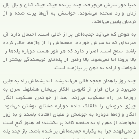
دنیا دور سرش می‌چرخد. چند پرنده جیک جیک کنان و بال بال
زنان وارد صحنه می‌شوند. حواسش به آن‌ها پرت شده و از
نردبان پایین می‌افتد.
به هوش که می‌آید جمجه‌اش پر از خالی است. احتمال دارد آن
ضربه‌ای که به سرش خورده، جمجه‌اش را از واژه‌ها خالی کرده
باشد. سمج است. اصرار دارد که هر طور هست دوباره پله‌ها را
بالا برود؛ اما نمی‌شود. بالا رفتن از پله‌های نویسندگی بیشتر از
شهامت و اراده به ذهن پر نیازمند است.
چند روز با همان جمجه خالی می‌اندیشد. اندیشه‌اش راه به جایی
نمی‌برد و برای فرار از کابوس افکار پریشان هشلهف سری به
روزها در راه مسکوب می‌زند. بعد از خواندن مسکوب انگار
چیزی درونش را قلقلک داده دوباره مشتاق نوشتن می‌شود.
انگار واژه‌ها دوباره به جوشش و غلیان افتاده باشند و به زور
بخواهند از ذهن او به صفحه کاغذ پر بکشند؛ اما هنوز گیج است
و نمی‌فهمد چرا به یکباره جمجمه‌اش پر شده باشد. باز چند پله