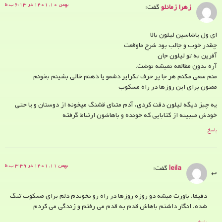
بهمن ۱۰, ۱۴۰۱ در ۶:۱۳ ب.ظ
زهرا زمانلو
گفت:
ای ول یاشاسین لیلون بالا
چقدر خوب و جالب بود شرح ماوقعت
آفرین به تو لیلون جان
آره بدون مطالعه نمیشه نوشت.
منم سعی مکنم هر جا پر حرف تکرایر دشمو یا ذهنم خالی بشینم بخونم
ممنون برای این روزها در راه مسکوب
یه چیز دیگه لیلون دقت کردی، آدم متنای قشنگ میخونه از دوستان و یا حتی
خودش میبینه از کتابایی که خونده و باهاشون ارتباط گرفته
پاسخ
بهمن ۱۱, ۱۴۰۱ در ۳:۳۹ ب.ظ
leila
گفت:
دقیقا. باورت میشه دو روزه روزها در راه رو نخوندم دلم برای مسکوب تنگ
شده. انگار داشتم باهاش قدم به قدم می رفتم و زندگی می کردم
پاسخ