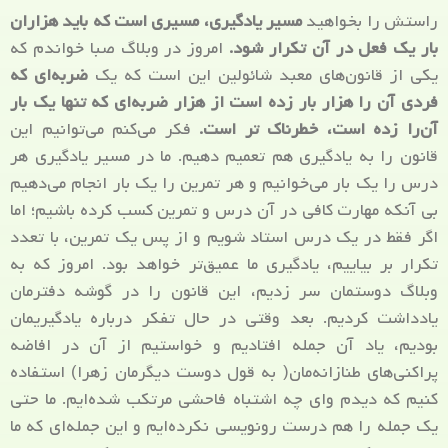
راستش را بخواهید
مسیر یادگیری، مسیری است که باید هزاران
بار یک فعل در آن تکرار شود.
امروز در وبلاگ صبا خواندم که
یکی از قانون‌های معبد شائولین این است که یک
ضربه‌ای که
فردی آن را هزار بار زده است از هزار ضربه‌ای که تنها یک بار
آن‌را زده است، خطرناک تر است.
فکر می‌کنم می‌توانیم این
قانون را به یادگیری هم تعمیم دهیم. ما در مسیر یادگیری هر
درس را یک بار می‌خوانیم و هر تمرین را یک بار انجام می‌دهیم
بی آنکه مهارت کافی در آن درس و تمرین کسب کرده باشیم؛ اما
اگر فقط در یک درس استاد شویم و از پس یک تمرین، با تعدد
تکرار بر بیاییم، یادگیری ما عمیق‌تر خواهد بود. امروز که به
وبلاگ دوستمان سر زدیم، این قانون را در گوشه دفترمان
یادداشت کردیم. بعد وقتی در حال تفکر درباره یادگیریمان
بودیم، یاد آن جمله افتادیم و خواستیم از آن در افاضه
پراکنی‌های طنازانه‌مان( به قول دوست دیگرمان زهرا) استفاده
کنیم که دیدم وای چه اشتباه فاحشی مرتکب شده‌ایم. ما حتی
یک جمله را هم درست رونویسی نکرده‌ایم و این جمله‌ای که ما