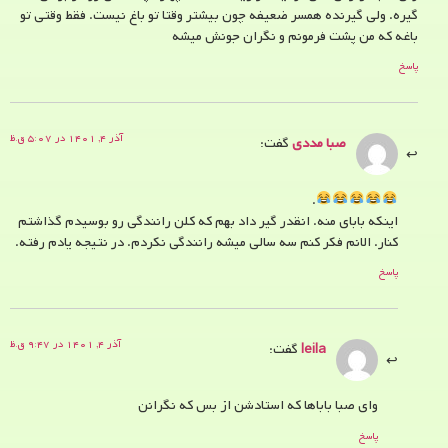
گیره. ولی گیرنده همسر ضعیفه چون بیشتر وقتا تو باغ نیست. فقط وقتی تو
باغه که من پشت فرمونم و نگران جونش میشه
پاسخ
آذر ۴, ۱۴۰۱ در ۵:۰۷ ق.ظ
صبا مددی
گفت:
.
اینکه بابای منه. انقدر گیر داد بهم که کلن رانندگی رو بوسیدم گذاشتم
کنار. الانم فکر کنم سه سالی میشه رانندگی نکردم. در نتیجه یادم رفته.
پاسخ
آذر ۴, ۱۴۰۱ در ۹:۴۷ ق.ظ
leila
گفت:
وای صبا باباها که استادشن از بس که نگرانن
پاسخ