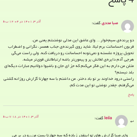
آذر ۳, ۱۴۰۱ در ۱۲:۰۴ ب.ظ
صبا مددی
گفت:
دو پرنده‌ی سیم‌خوار… وای عاشق این مدلی نوشتنتم یعنی من.
قربون احساساتت برم لیلا. شاید روی گیرنده‌ی جناب همسر، نگرانی و اضطراب
تحویل پروژه نشسته و نمی‌تونه احساساتت رو دریافت کنه. ولی راست می‌گی
هرچی آدم دایره‌ی لغاتش پر و پیمون‌تر باشه ارتباطاتش قوی‌تر میشه.
مثلن من دارم به این فکر می‌کنم که جز ای جان و باشیوا دولانیم عبارات دیگه‌ای
بلد نیستم؟
راستی درود خداوند بر تو باد دختر. من داشتم با سه چهارتا گزارش روزانه کشتی
می‌گرفتم، چقدر نوشتی تو این مدت کم.
پاسخ
آذر ۳, ۱۴۰۱ در ۷:۱۸ ب.ظ
leila
گفت:
وای صبا گزارش های تو اینقدر زیاده که سه چهارتا پست من رو در بر می