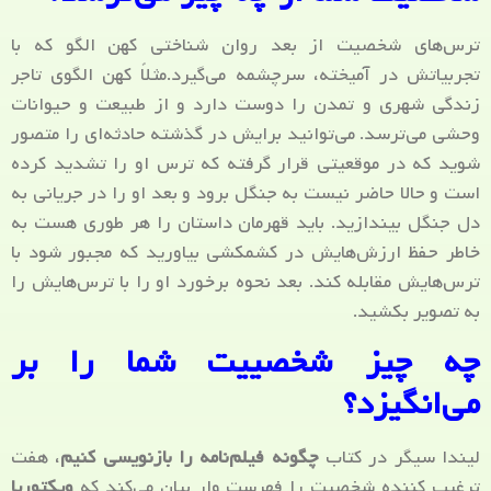
ترس‌های شخصیت از بعد روان شناختی کهن الگو که با
تجربیاتش در آمیخته، سرچشمه می‌گیرد.مثلاً کهن الگوی تاجر
زندگی شهری و تمدن را دوست دارد و از طبیعت و حیوانات
وحشی می‌ترسد. می‌توانید برایش در گذشته حادثه‌ای را متصور
شوید که در موقعیتی قرار گرفته که ترس او را تشدید کرده
است و حالا حاضر نیست به جنگل برود و بعد او را در جریانی به
دل جنگل بیندازید. باید قهرمان داستان را هر طوری هست به
خاطر حفظ ارزش‌هایش در کشمکشی بیاورید که مجبور شود با
ترس‌هایش مقابله کند. بعد نحوه برخورد او را با ترس‌هایش را
به تصویر بکشید.
چه چیز شخصییت شما را بر
می‌انگیزد؟
لیندا سیگر در کتاب
چگونه فیلم‌نامه را بازنویسی کنیم
، هفت
ترغیب کننده شخصیت را فهرست وار بیان می‌کند که
ویکتوریا