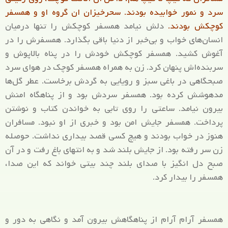
سرد و نمور خوابیده بودند. سحرخیزان ان گروه او و همسفر
کوچکش بودند.
دلش نیامد همسفر کوچکش را تنها درمیان
انسان‌های خواب و بی‌خبر از دنیا باقی بگذارد. همسفرش را در
آغوش کشید. همسفر کوچکش خودش را در پناه بالاپوش و
سربنده‌اش پنهان کرد. زن به همراه همسفر کوچک در هوای سرد
صبحگاهی در باغی سبز و رویایی به گردش برخاست. عطر گل‌ها
مدهوشش کرده بود. همسفر سردش بود و از پناهگاه امنش
بیرون نیامد. ساعتی را روی تابی به خواندن کتاب و نوشتن
پرداخت. همسفر جایش امن بود و خبری از او نبود. مسافران
هنوز در خواب بودند و هیچ کسی قصد بیداری نداشت. حوصله
زن سر رفته بود. از جایش بلند شد و به انتهای باغ رفت و در آن
صبح دل انگیز با صدای بلند چند بیتی خواند که این صدا،
همسفر را بیدار کرد.
همسفر آرام آرام از پناهگاهش بیرون آمد و نگاهی به دور و