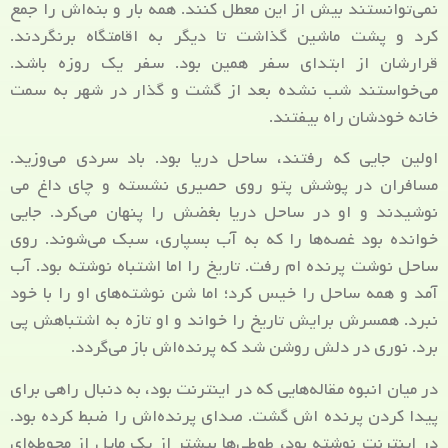
نمی‌توانستند بیش از این معطل کنند. همه بار و بنه‌اش را جمع
کرد و پشت ماشین گذاشت تا دیگر به اقامتگاه برنگردند.
قرارشان از ابتدای سفر همین بود. سفر یک روزه باشد.
می‌خواستند شب نشده بعد از گشت و گذار در شهر به سمت
خانه خودشان راه بیفتند.
اولین جایی که رفتند، ساحل دریا بود. باد سردی می‌وزید.
مسافران در پوشش پتو روی حصیری نشسته و چای داغ می
نوشیدند و او در ساحل دریا بغضش را پنهان می‌کرد. جایی
خوانده بود غصه‌ها را که به آب بسپاری، سبک می‌شوند. روی
ساحل نوشت پرنده ام رفت. تاریخ را اما اشتباه نوشته بود. آب
آمد و همه ساحل را خیس کرد؛ اما شن نوشته‌های او را با خود
نبرد. همسرش برایش تاریخ را خواند و او تازه به اشتباهش پی
برد. نوری در دلش روشن شد که پرنده‌اش باز می‌گردد.
در میان انبوه مقاله‌هایی که در اینترنت بود، به دنبال راهی برای
پیدا کردن پرنده اش گشت. صدای پرنده‌اش را ضبط کرده بود.
در اینترنت نوشته بود، طوطی‌ها بیشتر از یک مایل از محوطه‌ای