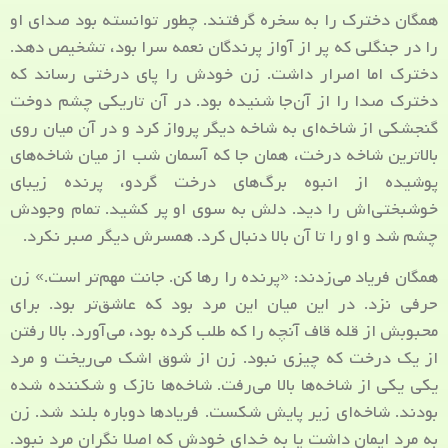
همگان دخترک را به سخره گرفتند. چطور توانسته بود صدای او
را در جنگلی که پر از آواز پرندگان نعمه سرا بود، تشخیص دهد.
دخترک اما اصرار داشت. زن خودش را پای درختی رساند که
دخترک صدا را از آن‌جا شنیده بود. در آن تاریکی چشم دوخت
گنجشکی از شاخه‌ای به شاخه دیگر پرواز کرد و در آن میان روی
بالاترین شاخه درخت، همان جا که آسمان شب از میان شاخه‌های
پوشیده از انبوه برگ‌های درخت گردو، پرنده زیبای
خوشبختی‌اش را دید. دلش به سوی او پر کشید. تمام وجودش
چشم شد و او را تا آن بالا دنبال کرد. همسرش دیگر صبر نکرد.
همگان فریاد می‌زدند: «پرنده را رها کن. جانت مهم‌تر است.» زن
حرفی نزد. در این میان این مرد بود که عاشق‌تر بود. برای
محبوبش از قله‌ قاف آنچه را که طلب کرده بود، می‌آورد. بالا رفتن
از یک درخت که چیزی نبود. زن از شوق اشک می‌ریخت و مرد
یکی یکی از شاخه‌‌ها بالا می‌رفت. شاخه‌ها نازک و شکننده شده
بودند. شاخه‌ای زیر پایش شکست. فریادها دوباره بلند شد. زن
به مرد ایمان داشت یا به خدای خودش که اصلا نگران مرد نبود.