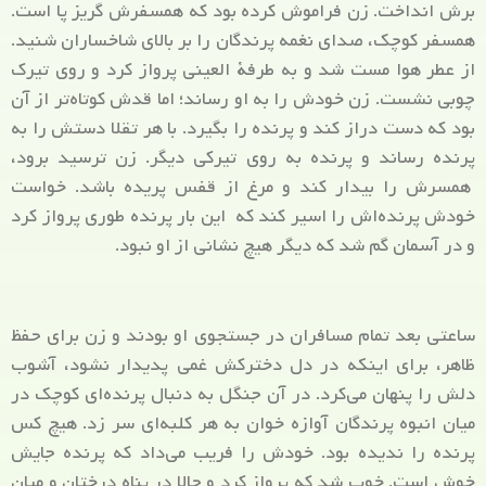
برش انداخت. زن فراموش کرده بود که همسفرش گریز پا است.
همسفر کوچک، صدای نغمه پرندگان را بر بالای شاخساران شنید.
از عطر هوا مست شد و به طرفۀ العینی پرواز کرد و روی تیرک
چوبی نشست. زن خودش را به او رساند؛ اما قدش کوتاه‌تر از آن
بود که دست دراز کند و پرنده را بگیرد. با هر تقلا دستش را به
پرنده رساند و پرنده به روی تیرکی دیگر. زن ترسید برود،
همسرش را بیدار کند و مرغ از قفس پریده باشد. خواست
خودش پرنده‌اش را اسیر کند که این بار پرنده طوری پرواز کرد
و در آسمان گم شد که دیگر هیچ نشانی از او نبود.
ساعتی بعد تمام مسافران در جستجوی او بودند و زن برای حفظ
ظاهر، برای اینکه در دل دخترکش غمی پدیدار نشود، آشوب
دلش را پنهان می‌کرد. در آن جنگل به دنبال پرنده‌ای کوچک در
میان انبوه پرندگان آوازه خوان به هر کلبه‌ای سر زد. هیچ کس
پرنده را ندیده بود. خودش را فریب می‌داد که پرنده جایش
خوش است. خوب شد که پرواز کرد و حالا در پناه درختان و میان