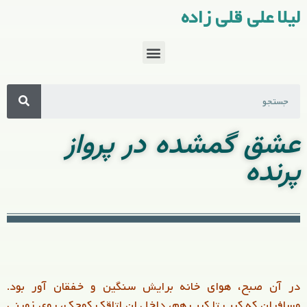
لیلا علی قلی زاده
عشق گمشده در پرواز
پرنده
در آن صبح، هوای خانه برایش سنگین و خفقان آور بود.
مسافران که کیپ تا کیپ هم، داخل ان اتاقک کوچک، روی زمینی