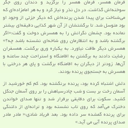
فرمان همسر، فرمان همسر را برگزید و دندان روی جگر
سوخته‌اش گذاشت. در دل نذر و نیاز کرد و به هر امامزاده‌ای که
می‌شناخت برای پیدا شدن پرنده‌اش که دیگر جزئی از وجود او
بود متوسل شد. تا برگشتشان از آن شهر کذایی دقیقه‌ای بیشتر
نمانده بود. چشمان نگرانش را به همسرش دوخت و گفت:«اگر
برگشته باشد و به انتظارمان روی شاخه‌ای نشسته باشد چه؟»
همسرش دیگر طاقت نیاورد. به یکباره ورق برگشت. همسفران
رضایت دادند به برگشتن به اقامتگاه و استراحت چند ساعته و
آن‌ها. زودتر از دیگران به اقامتگاه برگشت و پای هر درختی با
همسرش به جستجوی پرنده بودند.
دلش اشتباه کرده بود، پرنده برنگشته بود. کم کم خورشید از
آسمان رخت بر بست و شب چادرسیاهش را بر روی آسمان جنگل
کشید. سکوت برای دقایقی برقرار شد و تنها صدای خواندن
دخترک می‌آمد که روی تاب نشسته بود و ترانه‌ای از دلتنگی
برای پرنده گمشده سر داده بود. بعد فریاد شادی:« مادر مادر
صدای پرنده آبی می آید.»