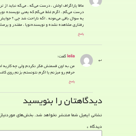
عاقا پاراگراف اولش ، درست می‌گه . می‌گه نباید از 
درست می‌گم . اگرم غلط می‌گم که یعنی نویسنده نوپا
یه سوال باقی می‌مونه . اگه ناراحت شد چی ؟ جوایش پ
رفتاری مشاهده نشده و نویسنده‌نوپا ، مقتدر و پرصل
پاسخ
leila
گفت:
من به اون قسمتش فکر نکردم ولی چه کاریه ادم
حرفم رو میزنم یا اگرم نتونستم بزنم روی کاغذ
پاسخ
دیدگاهتان را بنویسید
نشانی ایمیل شما منتشر نخواهد شد.
بخش‌های موردنیاز
دیدگاه
*