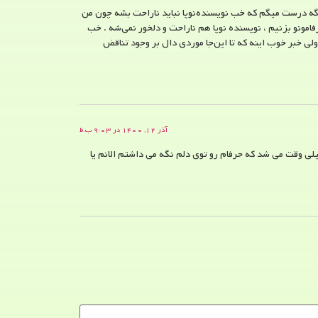
. اگه درست میگم که خب نویسنده‌نوپا نباید ناراحت بشه چون من
امونو بزنیم ، نویسنده نوپا هم ناراحت و دلخور نمی‌شه . خب
لی خبر خوب اینه که تا این‌جا موردی دال بر وجود تناقض
آذر ۱۲, ۱۴۰۰ در ۹:۰۳ ب.ظ
ی وقت می شد که حرفام رو توی دلم نگه می داشتم الانم یا