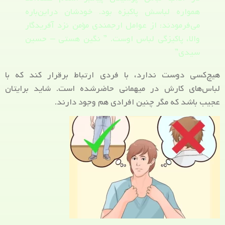
همواره لباسش پاکیزه بود. خودشان دراین‌باره
می‌فرمودند: از عوامل ارجمندی مؤمن نزد آفریدگار
والا، پاکیزگی لباس اوست. ” نگین هستی – حسین
سیدی”
هیچ‌کسی دوست ندارد، با فردی ارتباط برقرار کند که با
لباس‌های کارش در میهمانی حاضرشده است. شاید برایتان
عجیب باشد که مگر چنین افرادی هم وجود دارند.