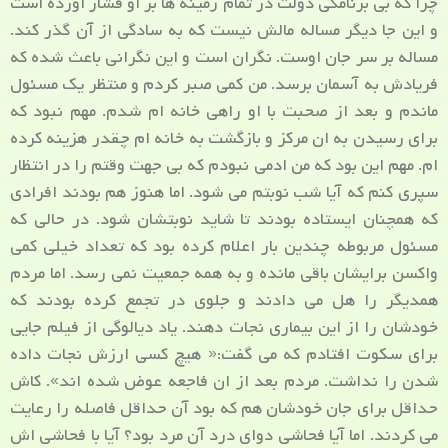
چرا که بی برنامگی دولت در تمام زمینه ها بر او فشار اورده است
و این جا دیگر مساله مالش نیست که به سادگی از آن گذر کند.
مساله بر سر جان اوست. نگران است و این نگرانی باعث شده که
فریادش به آسمان برسد. من کمی صبر کردم و منتظر یک مسئول
ماندم و بعد از صحبت با او راهی خانه ام شدم. مهم نبود که
برای رسیدن به ان مرکز و بازگشت به خانه ام چقدر هزینه کرده
ام. مهم این بود که من ادمی نبودم که بی جهت وقتم را در انتظار
سپری کنم که آیا شب نوبتم می شود. اما هنوز هم بودند افرادی
که همچنان ایستاده بودند تا شاید نوبتشان شود. در حالی که
مسئول مربوطه چندین بار اعلام کرده بود که تعداد خیلی کمی
واکسن برایشان باقی مانده و به همه جمعیت نمی رسد. اما مردم
همدیگر را هل می دادند و جلوی در تجمع کرده بودند که
خودشان را از این بیماری نجات دهند. یاد دیالوگی از فیلم جایی
برای سکوت افتادم که می گفت:« هیچ کسی ارزش نجات داده
شدن را نداشت. مردم بعد از ان فاجعه عوض شده اند». کاش
حداقل برای جان خودشان هم که بود آن حداقل فاصله را رعایت
می کردند. اما آیا فحاشی دوای درد آن مرد بود؟ آیا با فحاشی اش