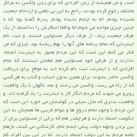
است و من همیشه از زبان افرادی که برای زدن واکسن به مراکز
محتلف رجوع کرده بودند، راجع به این بی نظمی و ازدحام جمعیت
شنیده بودم، اما به چشم ندیده بودم. پدرم گفته بود که با
چنین چیزی مواجه می شوم اما واقعا انتظارش را نداشتم. از یک
طرف جمعیت زیاد، از طرف دیگر مسئولین خسته، و ثبت نام
اینترنتی که تمام برنامه های آنها را بهم ریخته بود. چیزی که من
فکر می کنم این است که این مردم هنوز به اینترنت اعتماد
ندارند و از طرفی خود مسئولین هم مطمئن نیستند که تمام
افرادی که با اینترنت ثبت نام کرده اند به موقع برای دریافت
واکسن حاضر بشوند، برای همین بدون حساب و کتاب به هر کسی
که از راه می رسد، واکسن می زننند و بعد ناگهان با یک واقعیت
روبرو می شوند که مردم انگار کار با اینترنت را یاد گرفته اند. و
واقعیت بدتری که مثل سیلی در گوششان می خورد این است که
این مردم با وجود تمام دروغ ها و عوام فریبی ها همچنان به این
حکومت اعتماد دارند و هرچقدر هم که برخی از مسئولین برای از
بین بردن وجهه دولت پیش چشم عام، کارشکنی می کنند، بازهم
عامه مردم به این دولت اعتماد دارند. اما در این بین افراد کم