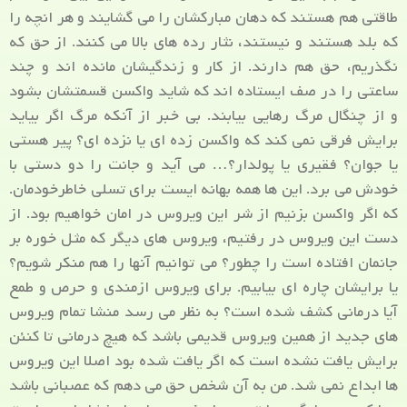
طاقتی هم هستند که دهان مبارکشان را می گشایند و هر انچه را
که بلد هستند و نیستند، نثار رده های بالا می کنند. از حق که
نگذریم، حق هم دارند. از کار و زندگیشان مانده اند و چند
ساعتی را در صف ایستاده اند که شاید واکسن قسمتشان بشود
و از چنگال مرگ رهایی بیابند. بی خبر از آنکه مرگ اگر بیاید
برایش فرقی نمی کند که واکسن زده ای یا نزده ای؟ پیر هستی
یا جوان؟ فقیری یا پولدار؟… می آید و جانت را دو دستی با
خودش می برد. این ها همه بهانه ایست برای تسلی خاطرخودمان.
که اگر واکسن بزنیم از شر این ویروس در امان خواهیم بود. از
دست این ویروس در رفتیم، ویروس های دیگر که مثل خوره بر
جانمان افتاده است را چطور؟ می توانیم آنها را هم منکر شویم؟
یا برایشان چاره ای بیابیم. برای ویروس ازمندی و حرص و طمع
آیا درمانی کشف شده است؟ به نظر می رسد منشا تمام ویروس
های جدید از همین ویروس قدیمی باشد که هیچ درمانی تا کنئن
برایش یافت نشده است که اگر یافت شده بود اصلا این ویروس
ها ابداع نمی شد. من به آن شخص حق می دهم که عصبانی باشد