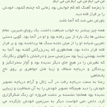
من می آیم من می آیم من می آیم.
با زمزمه آهنگ کم کم خوابش بود زمانی که چشم گشود، خودش
را بر فراز قله دید.
باورش نمی شد که آنجا باشد
همه چیز بیشتر به خواب شباهت داشت. یک رویای شیرین. تمام
سختی ها یک باره از بین رفته بود و او در آنجا بود. گویی دستی
نامریی شبانه او را از میان تخته سنگ ها برداشته بود و بر فراز
قله قرار داده بود. همانطوری که پدربزرگش گفته بود آنجا به
مانند بهشتی زیبا بود سرزمینی سبز و درخشان با گلهای رنگارنگ
که نظیرش را در هیچ جای دیگر ندیده بود و آواز سحرانگیز و
پرندگان و دریاچه شفاف و زیبا مثل جواهری بر روی تاج
پادشاهی.
رعنا به سمت دریاچه رفت در آب زلال و آرام دریاچه تصویر
خودش را دید هیچگاه تصویر خودش را به آن شفافیت و زیبایی
ندیده بود همانجا نشسته بر دشت فیروزه ای رنگ شکرگزاری
کرد. دلش نمی خواست دیگر به سرزمین خودش بازگردد می