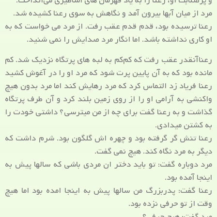
و پرصلابت او، رعنا را به یاد قهرمان های اساطیری می‌انداخت.
مرد از میان آبها بیرون آمد و نگاهش به سوی رعنا کشیده شد.
رعنا ترسیده بود، قدم قدم عقب رفت. از مرد می خواست که به
او کاری نداشته باشد. اما انگار مرد صدایش را نمی شنید.
رعناآنقدر عقب رفت که کم‌کم به لبه های پرتگاه نزدیک شد. کم
مانده بود که به آن پایین پرت شود که مرد او را در آغوش کشید
رعنا فریاد زد التماس کرد که مرد رهایش کند اما مرد بدون هیچ
واکنشی به آرامی او را از روی زمین بلند کرد و آن طرف پرتگاه
گذاشت و به رعنا گفت برای چه از من میترسی؟ داشتی خودت را
به کشتن میدادی.
رعنا تنش گر گرفته بود و چهره اش گلگون بود. شرم داشت که
دیگر به مرد نگاه کند. هیچ نمی گفت.
مرد دوباره گفت: تو باید دختر ان مردی باشی که سالها پیش به
اینجا آمده بود.
رعنا گفت: پدربزرگ من سالها پیش به اینجا امده بود اما هیچ
وقت از تو حرفی نزده بود.
مرد گفت: هیچ حرفی؟