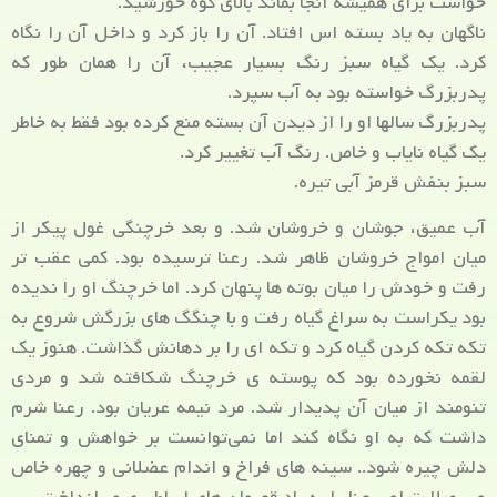
خواست برای همیشه آنجا بماند بالای کوه خورشید.
ناگهان به یاد بسته اس افتاد. آن را باز کرد و داخل آن را نگاه
کرد. یک گیاه سبز رنگ بسیار عجیب، آن را همان طور که
پدربزرگ خواسته بود به آب سپرد.
پدربزرگ سالها او را از دیدن آن بسته منع کرده بود فقط به خاطر
یک گیاه نایاب و خاص. رنگ آب تغییر کرد.
سبز بنفش قرمز آبی تیره.
آب عمیق، جوشان و خروشان شد. و بعد خرچنگی غول پیکر از
میان امواج خروشان ظاهر شد. رعنا ترسیده بود. کمی عقب تر
رفت و خودش را میان بوته ها پنهان کرد. اما خرچنگ او را ندیده
بود یکراست به سراغ گیاه رفت و با چنگگ های بزرگش شروع به
تکه تکه کردن گیاه کرد و تکه ای را بر دهانش گذاشت. هنوز یک
لقمه نخورده بود که پوسته ی خرچنگ شکافته شد و مردی
تنومند از میان آن پدیدار شد. مرد نیمه عریان بود. رعنا شرم
داشت که به او نگاه کند اما نمی‌توانست بر خواهش و تمنای
دلش چیره شود.. سینه های فراخ و اندام عضلانی و چهره خاص