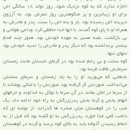
اجازه ندارد که به کوه نزدیک شود. روز تولد ۱۸ سالگی اش
برای او زیباترین و پر شکوهترین روز عمرش بود. به آرزوی
دیرینه اش رسیده بود. بار و بنه اش را بست. پدر و مادرش به
همراه او تا پای کوه آمدند. با انها خدا حافظی کرد. وداعی طولانی و
بی بازگشت. بقیه مسیر به عهده خودش بود. هنوز چند قدم
بیشتر برنداشته بود که دیگر پدر و مادرش را ندید. خودش بود
تنهای تنها.
کوه سخت و بی رحم شده بود در گرمای تابستان مانند زمستان
سرمایش طاقت فرسا بود.
بادهایی که می‌وزید او را به یاد زمستان و سرمای سختش
می‌انداخت. صورتش گر گرفته بود. صورتش را با شالی پوشاند تا
از سرما در امان بماند. در آن سرما با توکل به خداوند و حرفهای
الهام بخش و گرما بخش پدربزرگش به راه خود ادامه داد. یک
شب را در کوهستان میان صخره ها گذراند. از توشه ای که
داشت کمی غذا خورد. پدربزرگش به او گفته بود که قبل از به
اتمام رسیدن آذوقه باید به بالای کوه برسد و گرنه در کوهستان