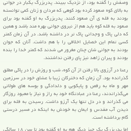
وصفش را گفته بود، از نزدیک ببیند. پدربزرگ یکبار در جوانی
به بالای کوه صعود کرده بود کوهی که مردان و زنان کمی توانسته
بودند به قله ی آن صعود کنند. پدربزرگ به او گفته بود برای
صعود به قله کوه باید هم از نیروی جوانی بهره مند باشد و همین
که دلی پاک و وجدانی پاک تر در داشته باشد. در آن زمان کمتر
کسی تمام این خصایل اخلاقی را با هم داشت. آنان که جوان
بودند به جوانی شان چنان مغرور می شدند که کمتر خدا را بنده
بودند و پیران زاهد نیز پای رفتن نداشتند.
رعنا در آرزوی بالا رفتن از آن کوه، شب و روزش را در پاکی مطلق
گذرانده بود. آن زمان که دخترکان زیبا با عشاق خود در سرزمین
مهر و ماه به رقص و پایکوبی و دلدادگی و بوسه های طولانی
می‌گذراندند، رعنا در عبادتگاه خود به راز و نیاز با معبود روزگار
می گذراند و در دل تنها یک آرزو داشت. رسیدن به قله برای
دیدن آب مقدس و ایمان به خودش به اینکه در مسیر درستی
گام برداشته است.
اما پدربزرگ یک چیز دیگر هم به او گفته بود تا سن ۱۸ سالگی