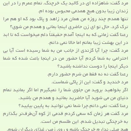
مرد گفت: شاهزاده ای در کالبد یک خرچنگ. تمام عمرم را در این
زندان زیبا بدون هیچ همدمی محبوس بوده ام.
تنها همدم چند روزه من همان مرد زاهد و پاک بود که او هم مرا
ترک کرد. حال تو ای زن حاضری اینجا بمانی و همدم من شوی؟
رعنا گفت زمانی که به اینجا آمدم حقیقتاً دلم میخواست که تا ابد
در این بهشت زیبا بمانم اما حالا نمی دانم.
مرد گفت: چرا آیا گزندی از جانب من به شما رسیده است آیا بی
احترامی به شما کردم آیا حضور من در اینجا باعث شده که شما
دیگر اینجا را دوست نداشته باشید؟
رعنا گفت نه نه فقط من شرم حضور دارم.
مرد خندید و گفت: این از پاکی شماست.
اگر بخواهید بروید من جلوی شما را نمیگیرم اما اگر بمانید تمام
دنیای من می شوید آیا حاضرید بمانید و همدم من باشید.
رعنا گفت: نمی دانم.چرا شما نمی توانید به پایین بیایید؟
مرد گفت هر زمان که سعی کردم قدمی از کوه آن‌طرف‌تر بگذارم
به خرچنگی تبدیل شدم. این طلسم من است.
هیچ میلی ندارم خرچنگ باشم و روی زمین غذای دیگران شوم.