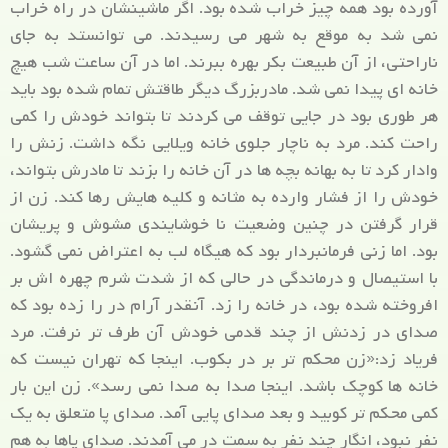
آورده بود همه چیز خراب شده بود. اگر ماشینشان در راه خراب
نمی شد به موقع به شهر می رسیدند. می توانستد به جای
ناراحتی، از آن طبیعت بکر بهره ببرند. اما در آن ساعت شب هیچ
خانه ای پیدا نمی شد. مادربزرگ دیگر طاقتش تمام شده بود باید
هر طوری بود در جایی توقف می کردند تا بتواند خودش را کمی
راحت کند. مرد به ناچار جلوی خانه ویلایی نگه داشت. زنش را
وادار کرد تا به بهانه بچه ها در آن خانه را بزند تا مادرش بتواند،
خودش را از فشار وارده به مثانه و کلیه هایش رها کند. زن از
قرار گرفتن در چنین وضعیت نا خوشایندی مشوش و پریشان
بود. اما زنی فرمانبردار بود که هیگاه لب به اعتراض نمی گشود.
با استیصال و درماندگی در حالی که از شدت شرم چهره اش بر
افروخته شده بود، در خانه را زد. آنقدر آرام در را زده بود که
صدای در زدنش از چند قدمی خودش آن طرف تر نرفت. مرد
فریاد زد:«زن محکم تر بر در بکوب. اینجا که تهران نیست که
خانه ها کوچک باشد. اینجا صدا به صدا نمی رسد». زن این بار
کمی محکم تر کوبید و بعد صدای پایی آمد. صدای پا متعلق به یک
نفر نبود، انگار چند نفر به سمت در می ­آمدند. صدای پاها به هم