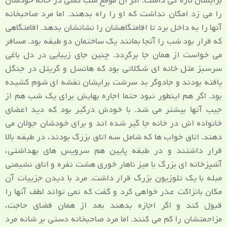
برایشان تازه گی داشت. اگر ان موقع شب کسی در خانه خودشان
را می زد امکان نداشت که او را راه بدهند. اما مرد صاحبخانه
آنها را به داخل برد تا اقامتگاهشان را نشانشان بدهد. اقامتگاهی
که قرار بود شب را آنجا بمانند یک ساختمان دو طبقه بود. مسافر
می خواست از همان جا برگردد. چنین جای زیبایی در دل باغی
سرسبز مثل خانه ای شکلاتی بود که هانسل و گریتل در جنگل
یافته بودند و جادوگر بد سرشت برایشان نقشه ای شوم کشیده
بود. اگر هم اینطور نبود حتما اجاره بهایش برای یک شب هم از
جیب آنها بیشتر می شد. با خودش درگیر بود که دید اعضای
خانواده اش در خانه جا گیر شده اند و برای خودشان جولان می
دهند. اتاق خواب ها که شامل سه اتاق بزرگ بودند، در طبقه بالا
قرار داشتند و در طبقه پایین هم سرویس های بهداشتی،
آشپزخانه ای بزرگ با میز ناهار خوری هشت نفره و اتاق نشیمنی
مبله با یک تلوزیون بزرگ قرار داشت. مرد با دیدن جزییات آن
مکان بانزاکت عذر خواهی کرد و گفت که نمی تواند لطف آنها را
قبول کند و اگر اجازه بدهند بعد از همان قضای حاجت،
مزاحمتشان را کم می کنند. اما مرد صاحبخانه دستی بر شانه مرد