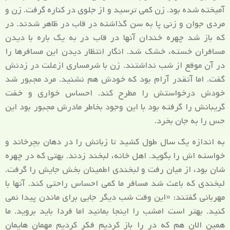
آمیخته شده بود. زن کمی ترسید و از جلوی در کناره گرفت. زن و
مردی جوان و زنی پا به سن گذاشته در قاب در ظاهر شدند. در
که باز شد چهره خندان آنها در قاب در به یک باره با دیدن
مسافران خسته، خشک شد. انگار انتظار دیدن این مسافرها را
در آن موقع از شب نداشتند. زن با شرمساری ازعلت در زدنش
گفت. اما آنقدر آرام بود که خودش هم نشنید. مرد مجبور شد
خودش درخواستش را مطرح کند. احساس خواری و خفت
گریبانش را گرفته بود با این وجود بخاطر مادرش مجبور بود این
حس را به جان بخرد.
به اندازه یک سال طول کشید تا زبانش را در دهان بچرخاند و
خواسته اش را بگوید. اهل خانه، لبخند زدند. بهتی که در چهره
شان بود، از میان رفت و لبخندی اطمینان بخش جایش را گرفت.
لبخندی که باعث شد مسافر ما کمی احساس راحتی کند. آنها با
مهربانی گفتند: «این وقت شب دیگر جایی برای ماندن پیدا نمی
کنید. بهتر است امشب را اینجا بمانید اما فردا باید بروید. ما
همین الان هم که در را باز کردیم فکر کردیم مهمان هایمان