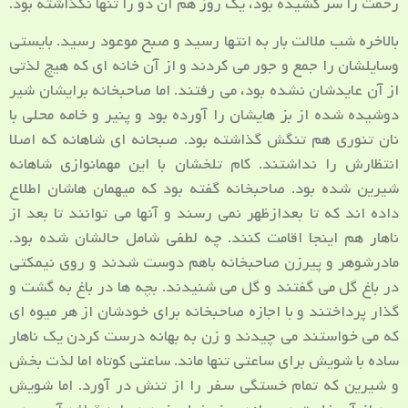
رحمت را سر کشیده بود، یک روز هم آن دو را تنها نگذاشته بود.
بالاخره شب ملالت بار به انتها رسید و صبح موعود رسید. بایستی
وسایلشان را جمع و جور می کردند و از آن خانه ای که هیچ لذتی
از آن عایدشان نشده بود، می رفتند. اما صاحبخانه برایشان شیر
دوشیده شده از بز هایشان را آورده بود و پنیر و خامه محلی با
نان تنوری هم تنگش گذاشته بود. صبحانه ای شاهانه که اصلا
انتظارش را نداشتند. کام تلخشان با این مهمانوازی شاهانه
شیرین شده بود. صاحبخانه گفته بود که میهمان هاشان اطلاع
داده اند که تا بعدازظهر نمی رسند و آنها می توانند تا بعد از
ناهار هم اینجا اقامت کنند. چه لطفی شامل حالشان شده بود.
مادرشوهر و پیرزن صاحبخانه باهم دوست شدند و روی نیمکتی
در باغ گل می گفتند و گل می شنیدند. بچه ها در باغ به گشت و
گذار پرداختند و با اجازه صاحبخانه برای خودشان از هر میوه ای
که می خواستند می چیدند و زن به بهانه درست کردن یک ناهار
ساده با شویش برای ساعتی تنها ماند. ساعتی کوتاه اما لذت بخش
و شیرین که تمام خستگی سفر را از تنش در آورد. اما شویش