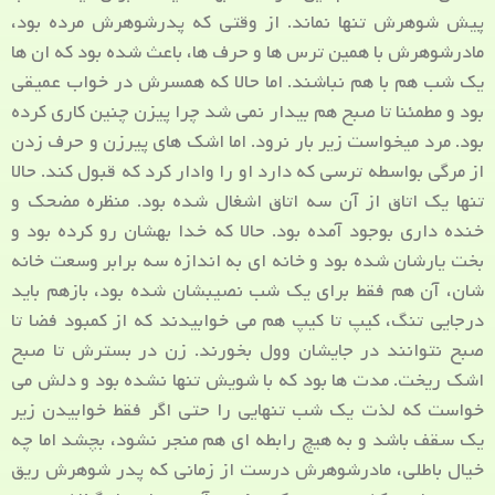
پیش شوهرش تنها نماند. از وقتی که پدرشوهرش مرده بود،
مادرشوهرش با همین ترس ها و حرف ها، باعث شده بود که ان ها
یک شب هم با هم نباشند. اما حالا که همسرش در خواب عمیقی
بود و مطمئنا تا صبح هم بیدار نمی شد چرا پیزن چنین کاری کرده
بود. مرد میخواست زیر بار نرود. اما اشک های پیرزن و حرف زدن
از مرگی بواسطه ترسی که دارد او را وادار کرد که قبول کند. حالا
تنها یک اتاق از آن سه اتاق اشغال شده بود. منظره مضحک و
خنده داری بوجود آمده بود. حالا که خدا بهشان رو کرده بود و
بخت یارشان شده بود و خانه ای به اندازه سه برابر وسعت خانه
شان، آن هم فقط برای یک شب نصیبشان شده بود، بازهم باید
درجایی تنگ، کیپ تا کیپ هم می خوابیدند که از کمبود فضا تا
صبح نتوانند در جایشان وول بخورند. زن در بسترش تا صبح
اشک ریخت. مدت ها بود که با شویش تنها نشده بود و دلش می
خواست که لذت یک شب تنهایی را حتی اگر فقط خوابیدن زیر
یک سقف باشد و به هیچ رابطه ای هم منجر نشود، بچشد اما چه
خیال باطلی، مادرشوهرش درست از زمانی که پدر شوهرش ریق