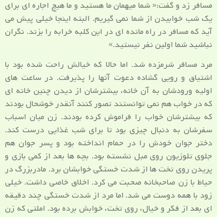
مسافر زد و گفت:« شما میهمان ما هستید و ما هیچ اجاره ای برای
یک شب خوابیدن از شما نمی گیریم. البته اینجا خیلی پیش می
آید که مسافر در راه مانده ای در این کلبه خرابه را بزند. نگران
نباشید شما اولین نفر نیستید.»
مرد مسافر شرمزده شد. اما حالا که خیالش راحت شده بود با
اشتیاق و رویی گشاده دعوت آنها را پذیرفت. در ساعت های
اولیه ورودشان به آن خانه، بیشترشان از دیدن چنین خانه ای
که در خواب هم نمی توانستند تصور کنند آنقدر خوشحال بودند
که بیشترشان خواب را فراموش کرده بودند. زن میان اسباب
سفرشان به دنبال چیزی بود تا برای شب غذایی درست کند.
دختر جوان خودش را در حمام انداخته بود و پسر جوان هم
جلوی تلوزیون روی مبل نشسته بود. بچه ها بعد از کمی بازی و
پریدن روی تخت ها از شدت خستگی خوابشان برد. مادربزرگ در
حیاط با زن صاحبخانه صحبت می کرد. اخلاق خاصی داشت. خیلی
زود با همه دوست می شد. اما مرد از شدت خستگی چند دقیقه
ای بعد از فکر و خیال، روی تخت، خوابش برده بود. املتی که زن