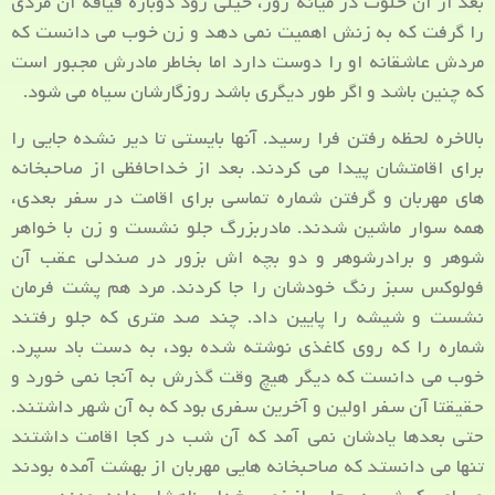
بعد از آن خلوت در میانه روز، خیلی زود دوباره قیافه آن مردی
را گرفت که به زنش اهمیت نمی دهد و زن خوب می دانست که
مردش عاشقانه او را دوست دارد اما بخاطر مادرش مجبور است
که چنین باشد و اگر طور دیگری باشد روزگارشان سیاه می شود.
بالاخره لحظه رفتن فرا رسید. آنها بایستی تا دیر نشده جایی را
برای اقامتشان پیدا می کردند. بعد از خداحافظی از صاحبخانه
های مهربان و گرفتن شماره تماسی برای اقامت در سفر بعدی،
همه سوار ماشین شدند. مادربزرگ جلو نشست و زن با خواهر
شوهر و برادرشوهر و دو بچه اش بزور در صندلی عقب آن
فولوکس سبز رنگ خودشان را جا کردند. مرد هم پشت فرمان
نشست و شیشه را پایین داد. چند صد متری که جلو رفتند
شماره را که روی کاغذی نوشته شده بود، به دست باد سپرد.
خوب می دانست که دیگر هیچ وقت گذرش به آنجا نمی خورد و
حقیقتا آن سفر اولین و آخرین سفری بود که به آن شهر داشتند.
حتی بعدها یادشان نمی آمد که آن شب در کجا اقامت داشتند
تنها می دانستد که صاحبخانه هایی مهربان از بهشت آمده بودند