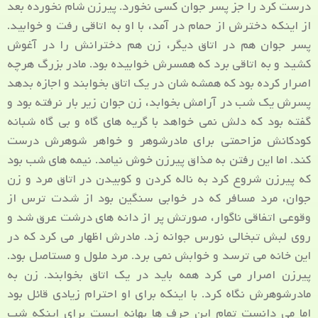
درست کرد را جز پسر جوان کسی نخورد. پیرزن شام نخورده بعد
از اینکه دخترش از حمام در آمد، با او به اتاقی رفت و خوابید.
پسر جوان هم در اتاق دیگر، زن هم دخترانش را در آغوش
کشید و به اتاقی برد که همسرش خوابیده بود. مادر بزرگ هرچه
اصرار کرده بود که همشه شان در یک اتاق بخوابند و اجازه بدهد
پسرش یک شب در آرامش بخوابد، زن جوان زیر بار نرفته بود و
گفته بود که دلش نمی خواهد با گریه های گاه و بی گاه شبانه
کودکانش مزاحمتی برای مادرشوهر و خواهر شوهرش درست
کند. اما این رفتن به مذاق پیرزن خوش نیامد. نیمه های شب بود
که پیرزن شروع کرد به ناله کردن و کوبیدن در اتاق مرد و زن
جوان، مرد مسافر که در خوابی سنگین بود از شدت ترس از
وقوعی اتفاقی ناگوار، صورتش پر از دانه های درشت عرق شد و
روی لبش تبخالی نورس جوانه زد. مادرش اظهار می کرد که در
این خانه می ترسد و خوابش نمی برد. مرد ملول و مستاصل بود.
پیرزن اصرار می کرد همه باید در یک اتاق بخوابند. زن به
مادرشوهرش نگاه کرد. با اینکه برای او احترام زیادی قائل بود
اما می دانست تمام این حرف ها بهانه ایست برای اینکه شب