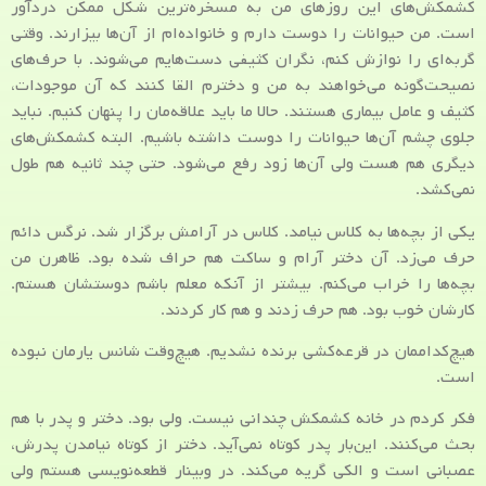
کشمکش‌های این روزهای من به مسخره‌ترین شکل ممکن دردآور
است. من حیوانات را دوست دارم و خانواده‌ام از آن‌ها بیزارند. وقتی
گربه‌ای را نوازش کنم، نگران کثیفی دست‌هایم می‌شوند. با حرف‌های
نصیحت‌گونه می‌خواهند به من و دخترم القا کنند که آن موجودات،
کثیف و عامل بیماری هستند. حالا ما باید علاقه‌مان را پنهان کنیم. نباید
جلوی چشم آن‌ها حیوانات را دوست داشته باشیم. البته کشمکش‌های
دیگری هم هست ولی آن‌ها زود رفع می‌شود. حتی چند ثانیه هم طول
نمی‌کشد.
یکی از بچه‌ها به کلاس نیامد. کلاس در آرامش برگزار شد. نرگس دائم
حرف می‌زد. آن دختر آرام و ساکت هم حراف شده بود. ظاهرن من
بچه‌ها را خراب می‌کنم. بیشتر از آنکه معلم باشم دوستشان هستم.
کارشان خوب بود. هم حرف زدند و هم کار کردند.
هیچ‌کداممان در قرعه‌کشی برنده نشدیم. هیچ‌وقت شانس یارمان نبوده
است.
فکر کردم در خانه کشمکش چندانی نیست. ولی بود. دختر و پدر با هم
بحث می‌کنند. این‌بار پدر کوتاه نمی‌آید. دختر از کوتاه نیامدن پدرش،
عصبانی است و الکی گریه می‌کند. در وبینار قطعه‌نویسی هستم ولی