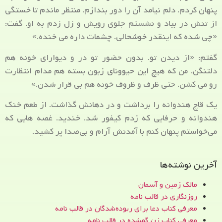
پنهان کردم. دلم نیامد آن را دور بندازم. منتظر ماندم تا خستگی
از تنش در بیاد و نشستم جلوی رویش و زل زدم به او. گفت:
«چی شده که اینقدر خوشحالی. چشمات داره می خنده.»
گفتم: «از دیدن تو. بدون حضور تو در و دیوارای خونه هم
دلتنگن. من که هیچ این حیوونای زبون بسته هم مدام انتظارت
رو می کشن. حتی ظرف و ظروف خونه هم بی قرار شدن.»
یک قاچ هندوانه را برداشت و در دهانش گذاشت. از طعم خنک
هندوانه و حرفایی که زدم کیفور شد. خندید. غصه هایی که
می‌خواستم پنهان کنم با آمدنش آرام و بی‌صدا پر کشید.
آخرین نوشته‌ها
مالک زمین و آسمان
روزنگاری در قالب نامه
معرفی کتاب دعا برای ربوده‌شدگان در قالب نامه
معرفی کتاب زن‌ گمشده در قالب نامه