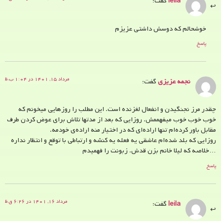
leila
گفت:
خوشحالم که دوسش داشتی عزیزم
پاسخ
مرداد ۱۵, ۱۴۰۱ در ۱:۰۴ ب.ظ
نجمه عزیزی
گفت:
چقدر مرز نجنگیدن و انفعال لغزنده است. این مطلب را روزهايي میخونم که
خوب خوب خوب میفهممش. روزایی که بعد از مدتها تلاش برای عوض کردن طرف
مقابل باور کرده‌ام تنها اراده‌ای که در اختیار منه اراده‌ی خودمه.
روزایی که بلد شده‌ام عاشقی یه فعله یه کنشه و ارتباطی با توقع و انتظار نداره
…خلاصه که لیلا خانم بزن قدش. زبونت را فهمیدم
پاسخ
مرداد ۱۶, ۱۴۰۱ در ۶:۲۶ ق.ظ
leila
گفت: