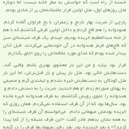
خسته از راه است که حواسش به عطر خانه نیست؛ اما دوباره
مثل روزهای اول، مثل اولین قرار عاشقانه‌مان پر از شادی بودم.
پارچی از شربت بهار نارنج و زعفران با یخ فراوان آماده کردم.
هنودوانه را هم قاچ کردم و داخل اولین ظرفی گذاشتم که با هم
از شاه عبدالعظیم خریده بودیم، چیدم. یک ظرف شیشه‌ای سبز
که قاچ‌های قرمز هندوانه در آن خودنمایی می‌کردند. قبل اذان
بیدار شده بودم که غذای مورد علاقه‌اش را روی اجاق بگذارم.
قرار بود بیاید و من این بار معشوق بهتری باشم. وقتی آمد،
دست‌هایش خالی بود. مثل بار پیش و بار قبل‌ترش، اما این بار
مثل کودکان به دست‌هایش خیره نشدم و لبخندی گرم و صمیمی
به پهنای صورتم زدم. او هم خندید. شربت را به دستش دادم و
هندوانه را جلوی رویش گذاشتم. به ظرف هندوانه خیره مانده
بود. سال‌ها بود که از آن ظرف استفاده نمی‌کردم. همان روزی که
خریده بودمش میهمانی دادم. می‌خواستم آن ظرف شیشه‌ای را
به همه نشان بدهم. مادر گفت: «این ظرف عتیقه را از کجا پیدا
کردی؟» و بعد خندیده بود. بعد رفتن میهمان‌ها ظرف را در گنجه